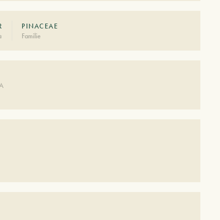
R
PINACEAE
à
Familie
DA