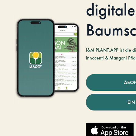
digitale
Baumsc
I&M PLANT.APP ist die di
Innocenti & Mangoni Pfla
ABO
EI