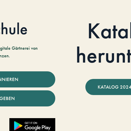
Kata
hule
herun
gitale Gärtnerei von
nzen.
NNIEREN
KATALOG 2024
NGEBEN