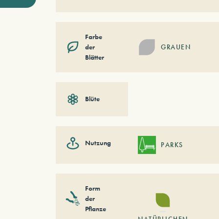
Farbe
der
GRAUEN
Blätter
Blüte
Nutzung
PARKS
Form
der
Pflanze