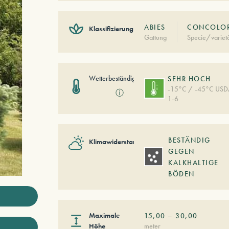
ABIES
CONCOLO
Klassifizierung
Gattung
Specie/variet
Wetterbeständigkeit
SEHR HOCH
-15°C / -45°C US
ⓘ
1-6
BESTÄNDIG
Klimawiderstand
GEGEN
KALKHALTIGE
BÖDEN
Maximale
15,00
–
30,00
Höhe
meter