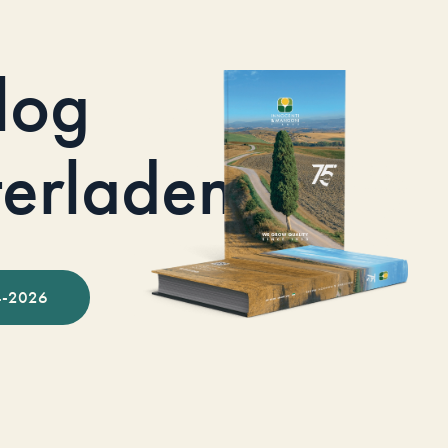
log
terladen
-2026