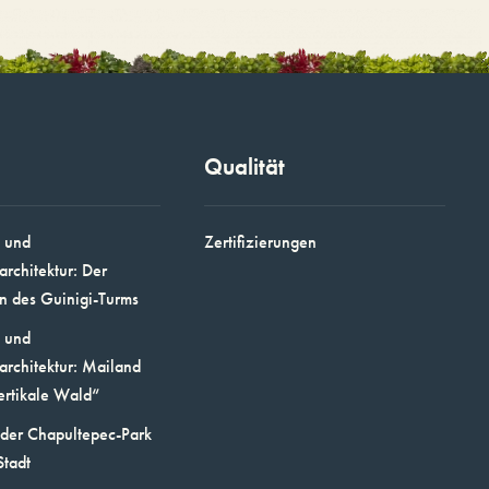
Qualität
 und
Zertifizierungen
architektur: Der
n des Guinigi-Turms
 und
architektur: Mailand
ertikale Wald“
 der Chapultepec-Park
Stadt