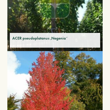
ACER pseudoplatanus ‚Negenia‘