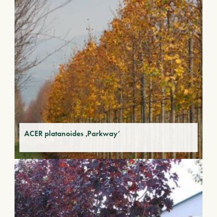
ACER platanoides ‚Parkway‘