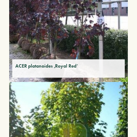
ACER platanoides ‚Royal Red‘