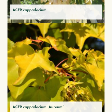
ACER cappadocium
ACER cappadocium ‚Aureum‘