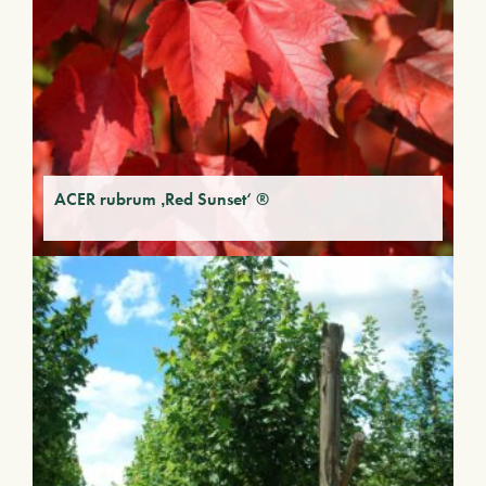
ACER rubrum ‚Red Sunset‘ ®