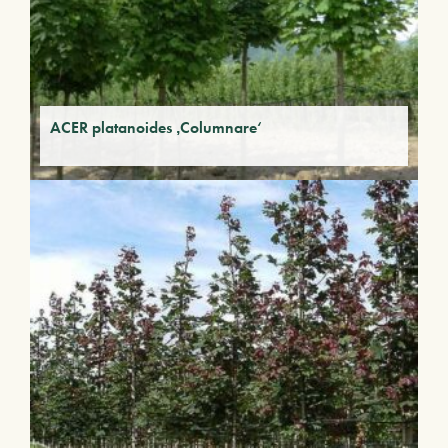
ACER platanoides ‚Columnare‘