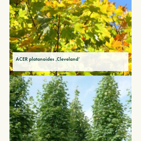
ACER platanoides ‚Cleveland‘