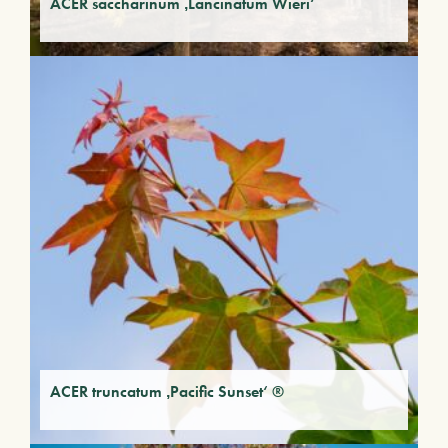
ACER saccharinum ‚Lancinatum Wieri‘
ACER truncatum ‚Pacific Sunset‘ ®