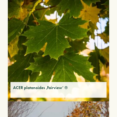
ACER platanoides ‚Fairview‘ ®