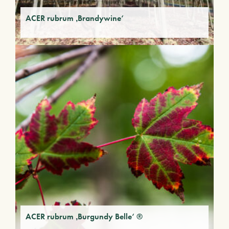
ACER rubrum ‚Brandywine‘
ACER rubrum ‚Burgundy Belle‘ ®