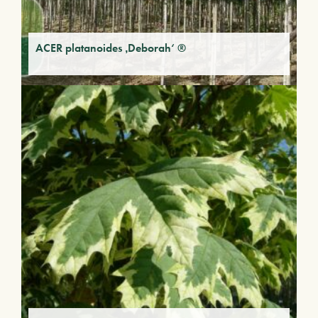
ACER platanoides ‚Deborah‘ ®