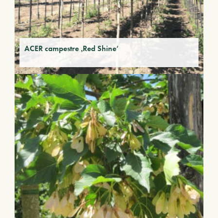
ACER campestre ‚Red Shine‘