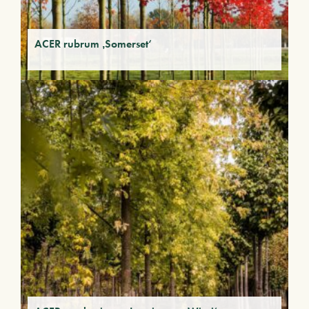
ACER rubrum ‚Somerset‘