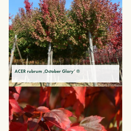
ACER rubrum ‚October Glory‘ ®