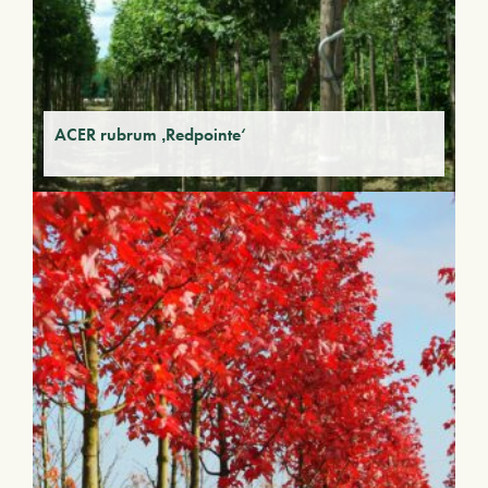
ACER rubrum ‚Redpointe‘