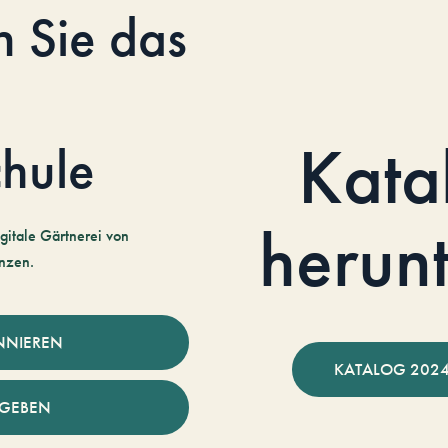
n Sie das
Kata
hule
herun
gitale Gärtnerei von
nzen.
NNIEREN
KATALOG 2024
NGEBEN