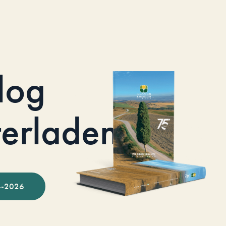
log
terladen
-2026