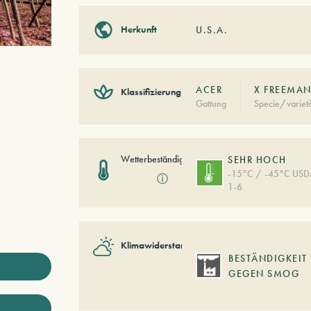
Herkunft
U.S.A.
ACER
X FREEMAN
Klassifizierung
Gattung
Specie/variet
Wetterbeständigkeit
SEHR HOCH
-15°C / -45°C US
ⓘ
1-6
Klimawiderstand
BESTÄNDIGKEIT
GEGEN SMOG