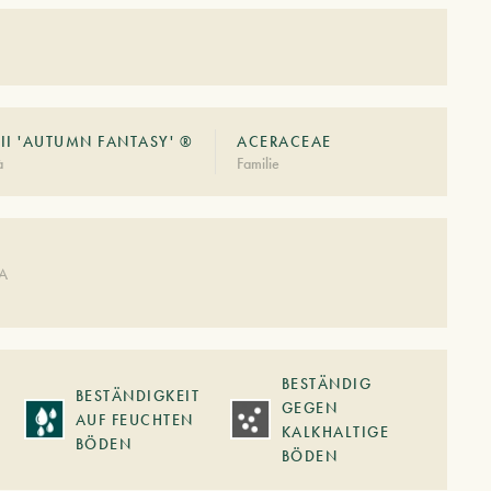
II 'AUTUMN FANTASY' ®
ACERACEAE
à
Familie
DA
BESTÄNDIG
BESTÄNDIGKEIT
GEGEN
AUF FEUCHTEN
KALKHALTIGE
BÖDEN
BÖDEN