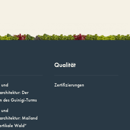
Qualität
 und
Zertifizierungen
architektur: Der
n des Guinigi-Turms
 und
architektur: Mailand
ertikale Wald“