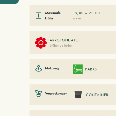
Maximale
15,00
–
20,00
Höhe
meter
ARROTONDATO
Blühende farbe
Nutzung
PARKS
Verpackungen
CONTAINER