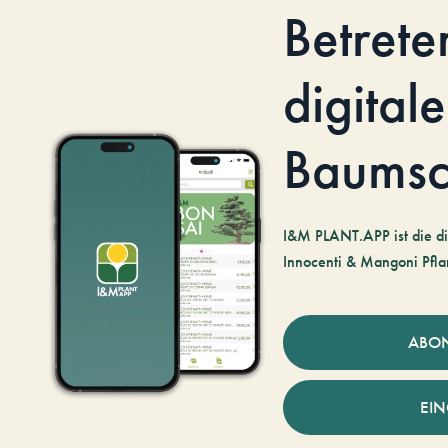
Betrete
digitale
Baumsc
I&M PLANT.APP ist die di
Innocenti & Mangoni Pfla
ABO
EI