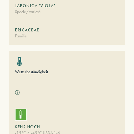
JAPONICA 'VIOLA'
Specie/varietà
ERICACEAE
Familie
Wetterbeständigkeit
ⓘ
SEHR HOCH
-15°C / -45°C USDA 1-6