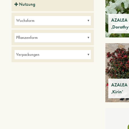
Nutzung
Balkone
im Innen
Kleine Gärten
AZALEA 
Wuchsform
Parks
‚Doroth
Pflanzenform
Verpackungen
AZALEA 
‚Kirin‘