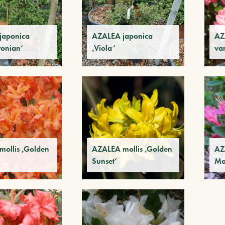
japonica
AZALEA japonica
AZ
tonian‘
‚Viola‘
var
ollis ‚Golden
AZALEA mollis ‚Golden
AZA
Sunset‘
Ma