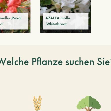
ollis ‚Royal
AZALEA mollis
d‘
‚Whitethroat‘
Welche Pflanze suchen Sie