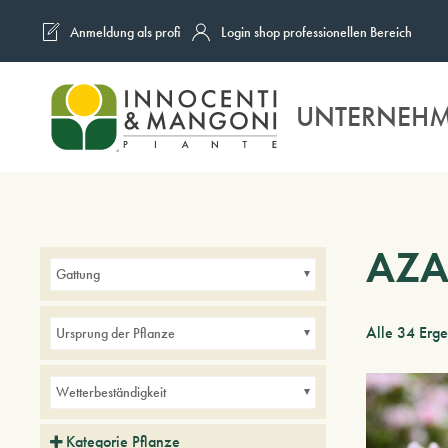
Anmeldung als profi
Login shop professionellen Bereich
Skip to main content
UNTERNEH
AZA
Gattung
Alle 34 Erg
Ursprung der Pflanze
Wetterbeständigkeit
Kategorie Pflanze