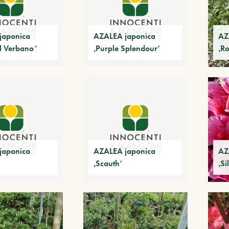
japonica
AZALEA japonica
AZ
el Verbano‘
‚Purple Splendour‘
‚R
japonica
AZALEA japonica
AZ
‚Scauth‘
‚Si