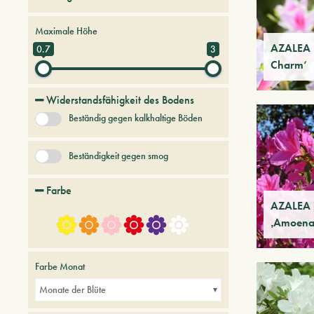
Hartnäckige Bäume und Sträucher
Maximale Höhe
AZALEA 
0.7
3
Charm‘
Widerstandsfähigkeit des Bodens
Beständig gegen kalkhaltige Böden
Beständigkeit gegen smog
Farbe
AZALEA 
‚Amoena
Farbe Monat
Monate der Blüte