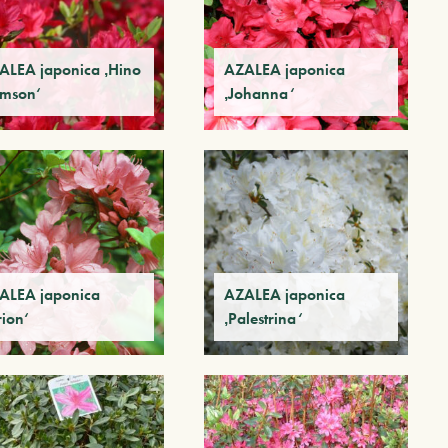
ALEA japonica ‚Hino
AZALEA japonica
imson‘
‚Johanna‘
ALEA japonica
AZALEA japonica
rion‘
‚Palestrina‘