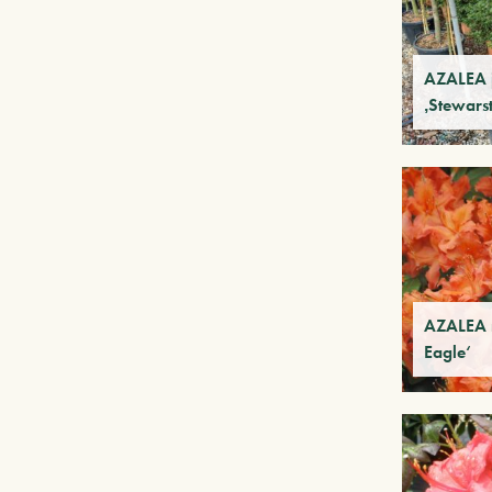
AZALEA 
‚Stewars
AZALEA m
Eagle‘