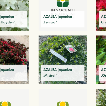
japonica
AZALEA japonica
AZ
y Hayden‘
‚Fenicia‘
Cr
japonica
AZALEA japonica
AZ
‚Mistral‘
‚O