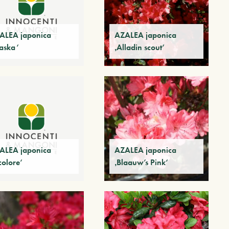
ALEA japonica
AZALEA japonica
laska‘
‚Alladin scout‘
ALEA japonica
AZALEA japonica
colore‘
‚Blaauw’s Pink‘