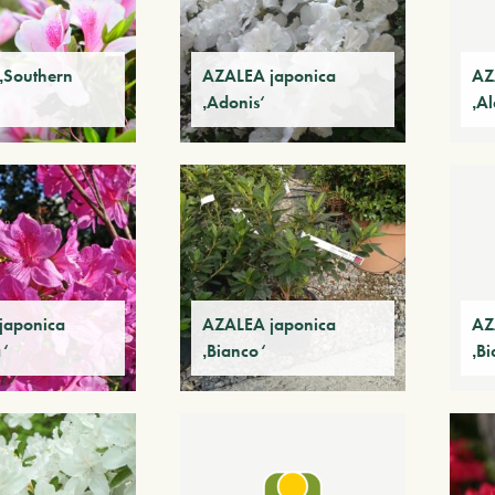
‚Southern
AZALEA japonica
AZ
‚Adonis‘
‚A
japonica
AZALEA japonica
AZ
‘
‚Bianco‘
‚Bi