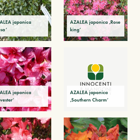
ALEA japonica
AZALEA japonica ‚Rose
osa‘
king‘
ALEA japonica
AZALEA japonica
lvester‘
‚Southern Charm‘