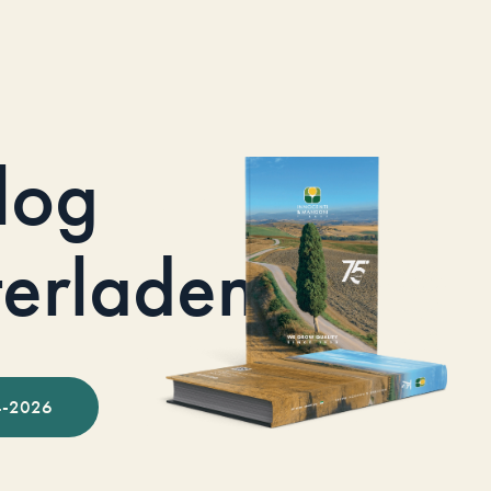
log
terladen
-2026