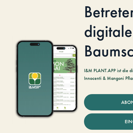
Betrete
digitale
Baumsc
I&M PLANT.APP ist die di
Innocenti & Mangoni Pfla
ABO
EI