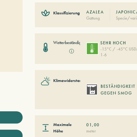
AZALEA
JAPONIC
Klassifizierung
Gattung
Specie/vari
Wetterbeständigkeit
SEHR HOCH
-15°C / -45°C US
ⓘ
1-6
Klimawiderstand
BESTÄNDIGKEIT
GEGEN SMOG
Maximale
01,00
Höhe
meter