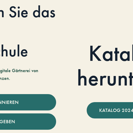
n Sie das
Kata
hule
herun
gitale Gärtnerei von
nzen.
NNIEREN
KATALOG 2024
NGEBEN