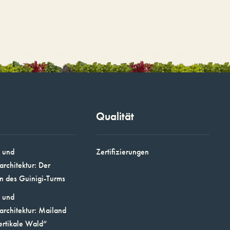
Qualität
 und
Zertifizierungen
architektur: Der
n des Guinigi-Turms
 und
architektur: Mailand
ertikale Wald“