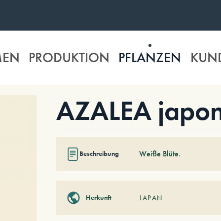
MEN
PRODUKTION
PFLANZEN
KUN
AZALEA japon
Weiße Blüte.
Beschreibung
Herkunft
JAPAN