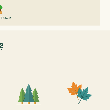
STAMM
?