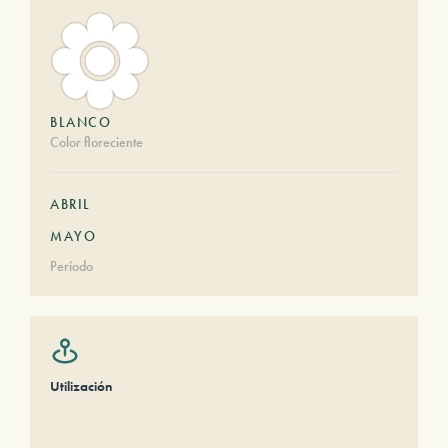
BLANCO
Color floreciente
ABRIL
MAYO
Período
Utilización