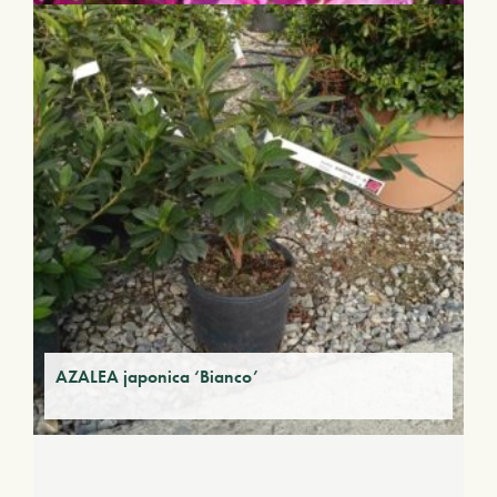
AZALEA japonica ‘Bianco’