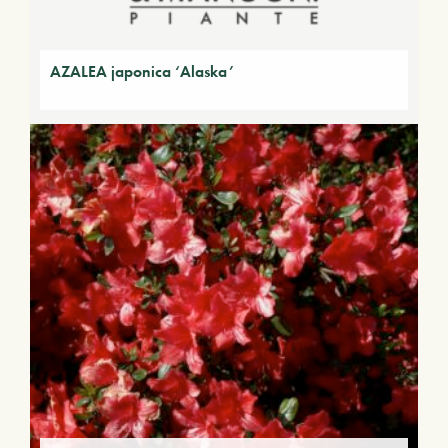
AZALEA japonica ‘Alaska’