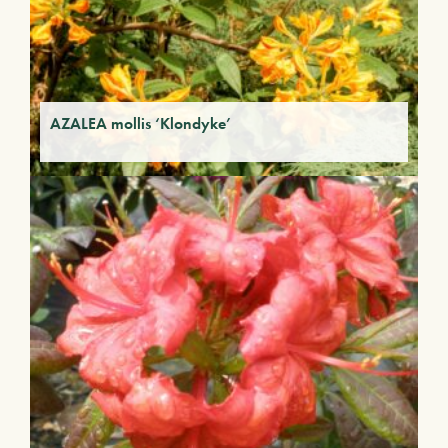
AZALEA mollis ‘Klondyke’