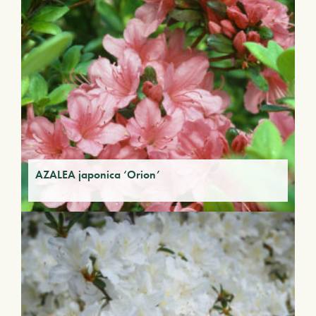
AZALEA japonica ‘Orion’