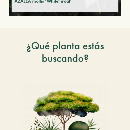
AZALEA mollis ‘Whitethroat’
¿Qué planta estás
buscando?