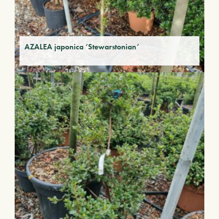
AZALEA japonica ‘Stewarstonian’