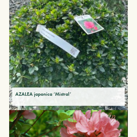
AZALEA japonica ‘Mistral’