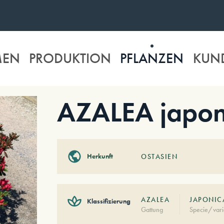
MEN
PRODUKTION
PFLANZEN
KUN
AZALEA japoni
Herkunft
OSTASIEN
AZALEA
JAPONICA
Klassifizierung
Gattung
Specie/vari