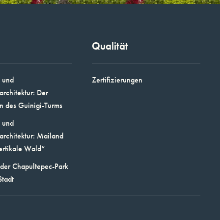
Qualität
 und
Zertifizierungen
architektur: Der
n des Guinigi-Turms
 und
architektur: Mailand
ertikale Wald“
 der Chapultepec-Park
Stadt