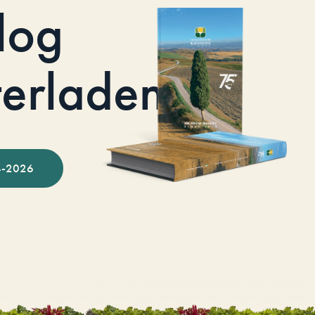
log
terladen
-2026