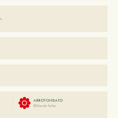
DA
ARROTONDATO
Blühende farbe