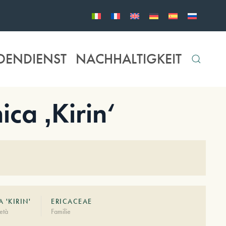
DENDIENST
NACHHALTIGKEIT
ca ‚Kirin‘
 'KIRIN'
ERICACEAE
età
Familie