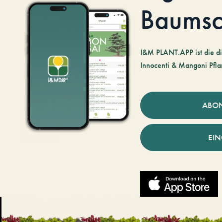
Baumsc
I&M PLANT.APP ist die di
Innocenti & Mangoni Pfla
ABO
EI