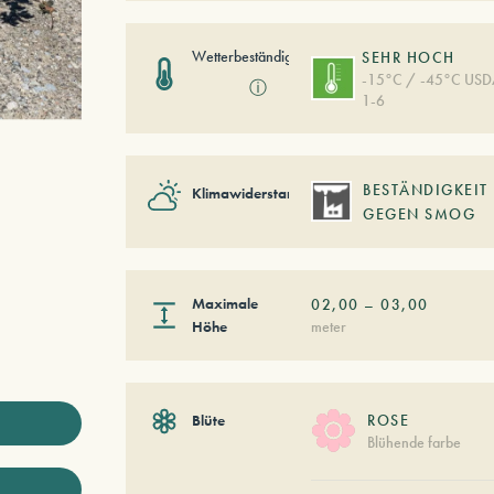
Wetterbeständigkeit
SEHR HOCH
-15°C / -45°C US
ⓘ
1-6
BESTÄNDIGKEIT
Klimawiderstand
GEGEN SMOG
Maximale
02,00
–
03,00
Höhe
meter
Blüte
ROSE
Blühende farbe