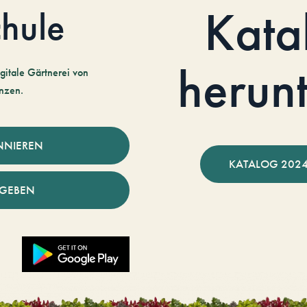
Kata
hule
herun
gitale Gärtnerei von
nzen.
NNIEREN
KATALOG 2024
NGEBEN