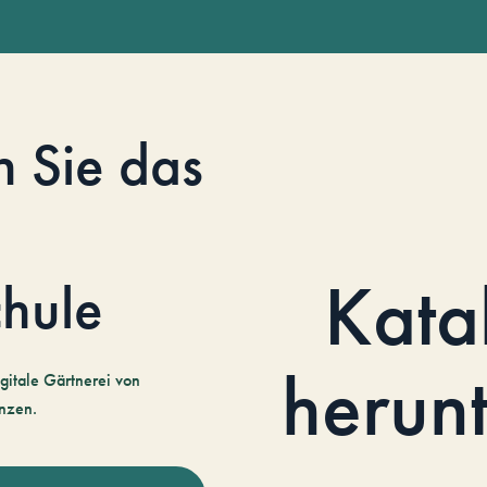
n Sie das
Kata
hule
herun
gitale Gärtnerei von
nzen.