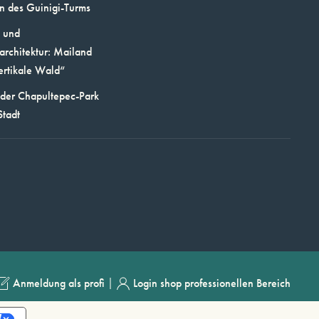
n des Guinigi-Turms
 und
architektur: Mailand
ertikale Wald“
 der Chapultepec-Park
Stadt
|
Anmeldung als profi
Login shop professionellen Bereich