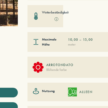
Wetterbeständigkeit
ⓘ
Maximale
10,00
–
15,00
Höhe
meter
ARROTONDATO
Blühende farbe
Nutzung
ALLEEN