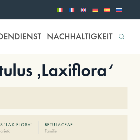
DENDIENST
NACHHALTIGKEIT
lus ‚Laxiflora‘
S 'LAXIFLORA'
BETULACEAE
arietà
Familie