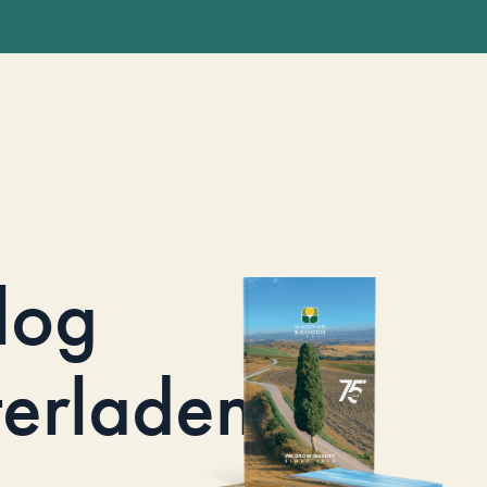
log
terladen