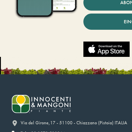
ABO
EI
Via del Girone,17 - 51100 - Chiazzano (Pistoia) ITALIA