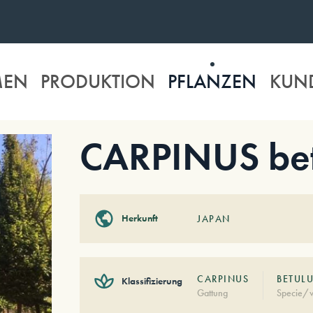
MEN
PRODUKTION
PFLANZEN
KUN
CARPINUS betu
Herkunft
JAPAN
CARPINUS
BETULU
Klassifizierung
Gattung
Specie/v