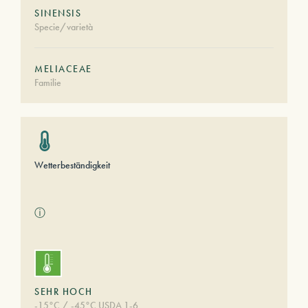
SINENSIS
Specie/varietà
MELIACEAE
Familie
Wetterbeständigkeit
ⓘ
SEHR HOCH
-15°C / -45°C USDA 1-6