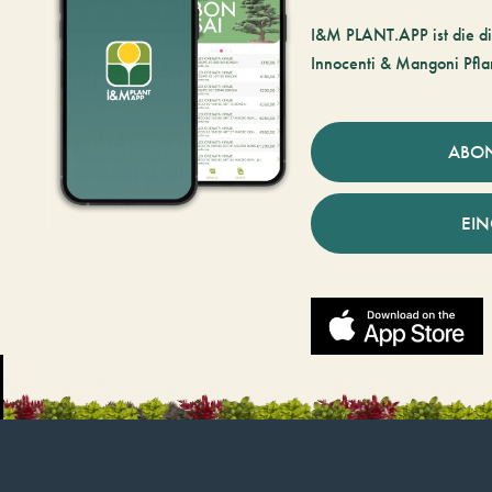
I&M PLANT.APP ist die di
Innocenti & Mangoni Pfla
ABO
EI