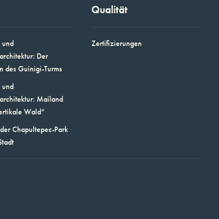
Qualität
 und
Zertifizierungen
architektur: Der
n des Guinigi-Turms
 und
architektur: Mailand
ertikale Wald“
 der Chapultepec-Park
Stadt