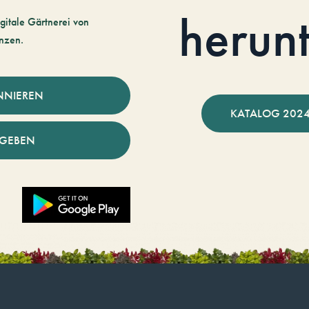
herun
gitale Gärtnerei von
nzen.
NNIEREN
KATALOG 2024
NGEBEN