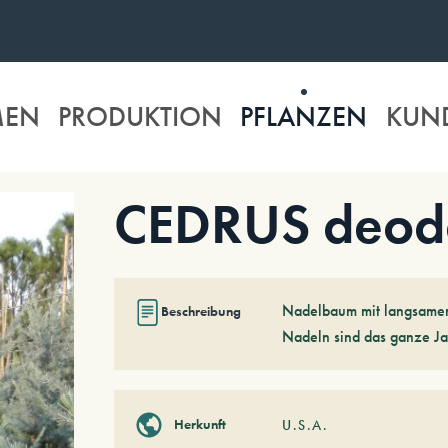
MEN
PRODUKTION
PFLANZEN
KUN
CEDRUS deodar
Nadelbaum mit langsamem
Beschreibung
Nadeln sind das ganze Ja
Herkunft
U.S.A.