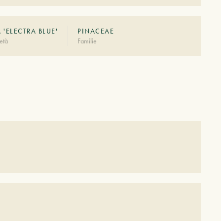
'ELECTRA BLUE'
PINACEAE
età
Familie