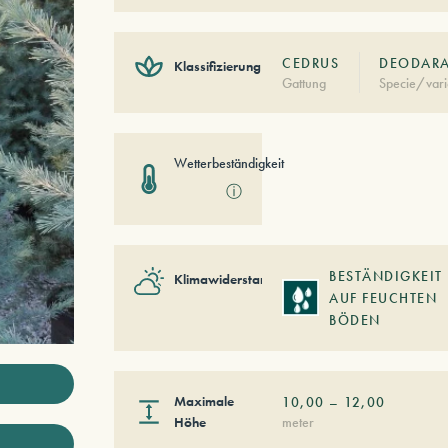
CEDRUS
DEODARA 
Klassifizierung
Gattung
Specie/vari
Wetterbeständigkeit
ⓘ
BESTÄNDIGKEIT
Klimawiderstand
AUF FEUCHTEN
BÖDEN
Maximale
10,00
–
12,00
Höhe
meter