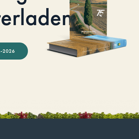
terladen
-2026