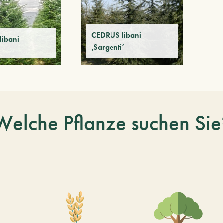
CEDRUS libani
libani
‚Sargenti‘
Welche Pflanze suchen Sie