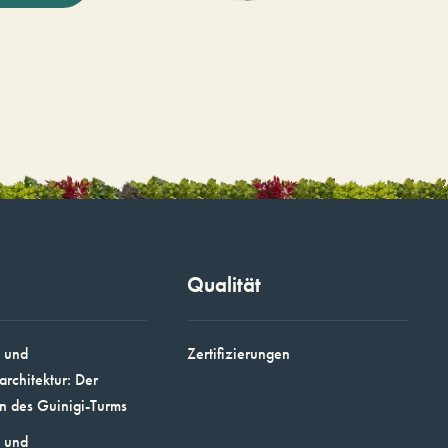
Qualität
 und
Zertifizierungen
architektur: Der
n des Guinigi-Turms
 und