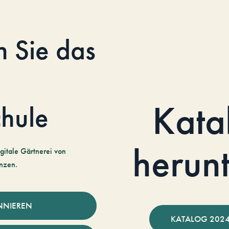
n Sie das
Kata
hule
herun
gitale Gärtnerei von
nzen.
NNIEREN
KATALOG 2024