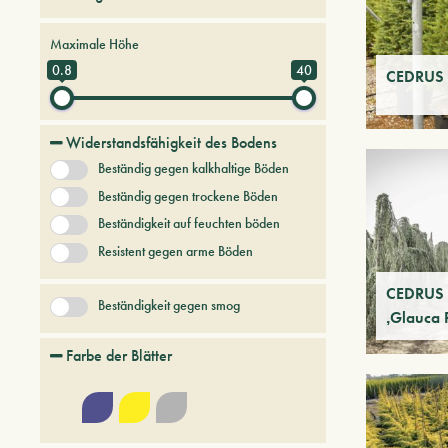
Bäume und Pflanzen der Zukunft
Maximale Höhe
Koniferen
0.8
40
CEDRUS a
Widerstandsfähigkeit des Bodens
Beständig gegen kalkhaltige Böden
Beständig gegen trockene Böden
Beständigkeit auf feuchten böden
Resistent gegen arme Böden
CEDRUS a
Beständigkeit gegen smog
‚Glauca 
Farbe der Blätter