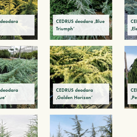
deodara
CEDRUS deodara ‚Blue
CE
Triumph‘
‚El
deodara
CEDRUS deodara
CE
lue‘
‚Golden Horizon‘
‚P