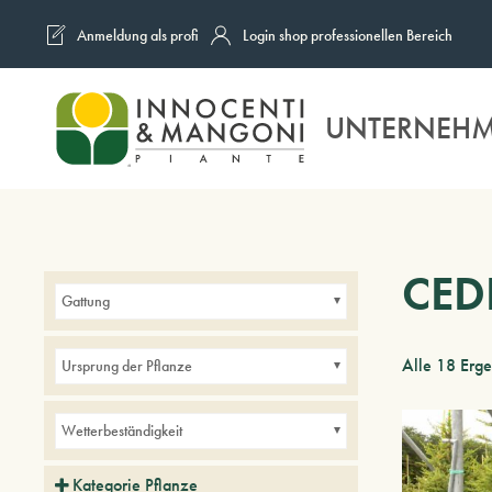
Anmeldung als profi
Login shop professionellen Bereich
Skip to main content
UNTERNEH
CED
Gattung
Alle 18 Erg
Ursprung der Pflanze
Wetterbeständigkeit
Kategorie Pflanze