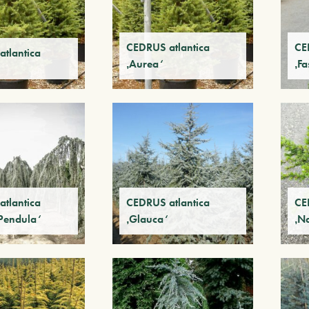
CEDRUS atlantica
CE
tlantica
‚Aurea‘
‚Fa
tlantica
CEDRUS atlantica
CE
Pendula‘
‚Glauca‘
‚N