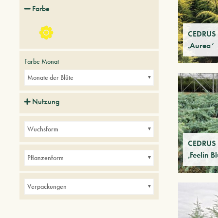
Farbe
CEDRUS 
‚Aurea‘
Farbe Monat
Monate der Blüte
Nutzung
Alleen
Kleine Gärten
Parks
Wuchsform
CEDRUS 
‚Feelin B
Pflanzenform
Verpackungen