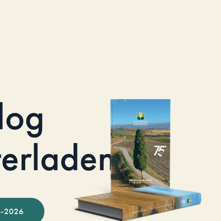
log
terladen
-2026