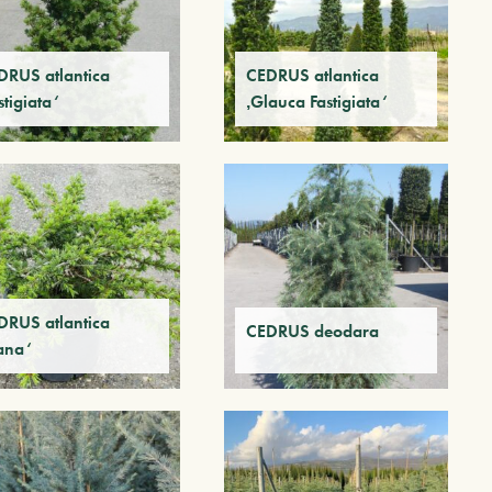
DRUS atlantica
CEDRUS atlantica
stigiata‘
‚Glauca Fastigiata‘
DRUS atlantica
CEDRUS deodara
ana‘