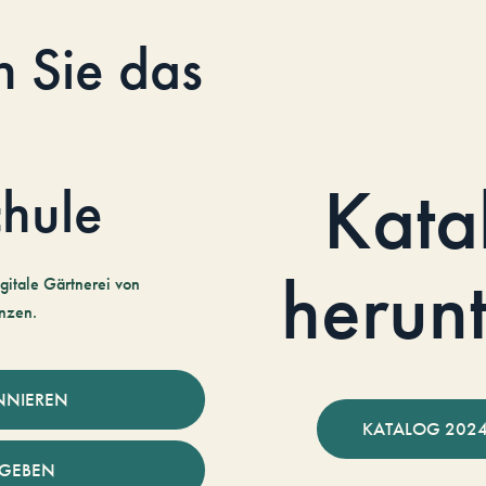
n Sie das
Kata
hule
herun
gitale Gärtnerei von
nzen.
NNIEREN
KATALOG 2024
NGEBEN