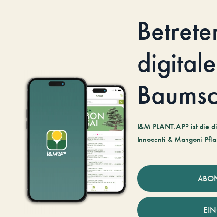
Betrete
digitale
Baumsc
I&M PLANT.APP ist die di
Innocenti & Mangoni Pfla
ABO
EI