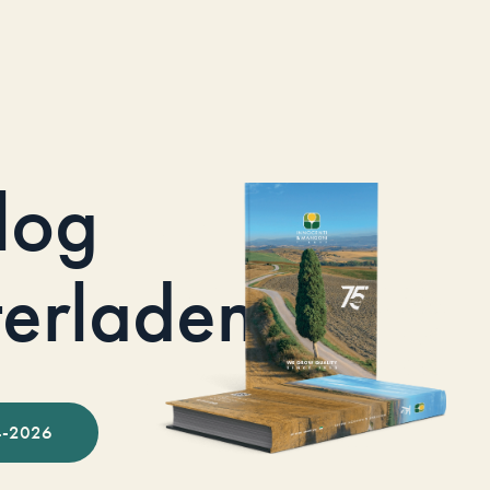
log
terladen
-2026