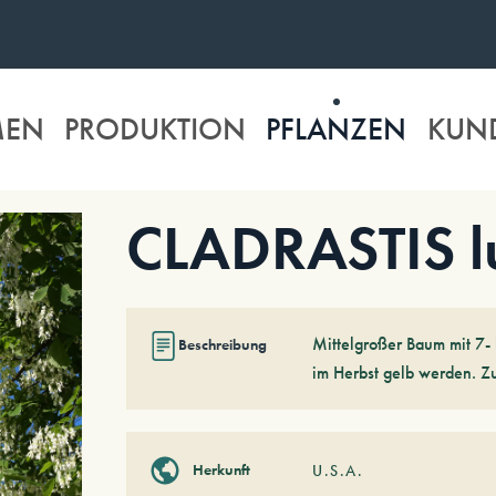
MEN
PRODUKTION
PFLANZEN
KUN
CLADRASTIS l
Mittelgroßer Baum mit 7- b
Beschreibung
im Herbst gelb werden. Z
Herkunft
U.S.A.