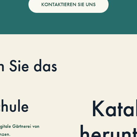
KONTAKTIEREN SIE UNS
n Sie das
Kata
hule
herun
gitale Gärtnerei von
nzen.