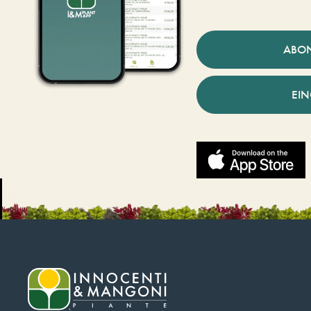
ABO
EI