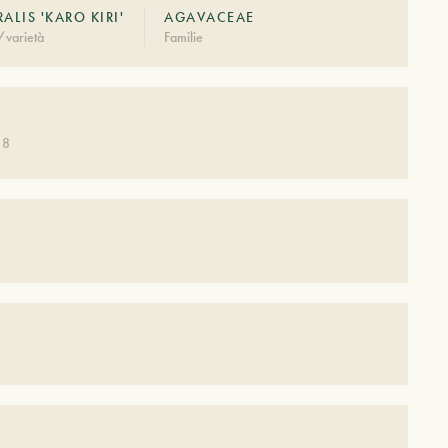
ALIS 'KARO KIRI'
AGAVACEAE
/varietà
Familie
 8