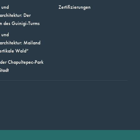
 und
Zertifizierungen
architektur: Der
n des Guinigi-Turms
 und
architektur: Mailand
ertikale Wald“
 der Chapultepec-Park
Stadt