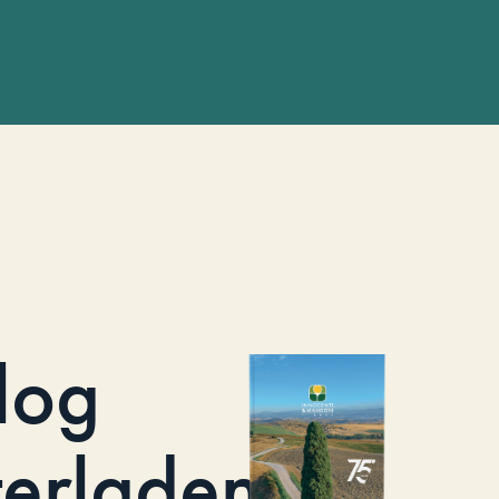
log
terladen