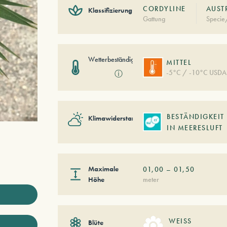
CORDYLINE
AUSTR
Klassifizierung
Gattung
Specie
Wetterbeständigkeit
MITTEL
-5°C / -10°C USDA
ⓘ
BESTÄNDIGKEIT
Klimawiderstand
IN MEERESLUFT
Maximale
01,00
–
01,50
Höhe
meter
WEISS
Blüte