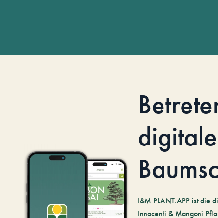
Betrete
digitale
Baumsc
I&M PLANT.APP ist die di
Innocenti & Mangoni Pfla