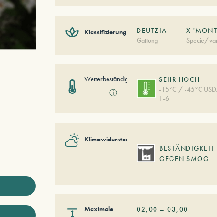
DEUTZIA
X 'MONT
Klassifizierung
Gattung
Specie/var
Wetterbeständigkeit
SEHR HOCH
-15°C / -45°C US
ⓘ
1-6
Klimawiderstand
BESTÄNDIGKEIT
GEGEN SMOG
Maximale
02,00
–
03,00