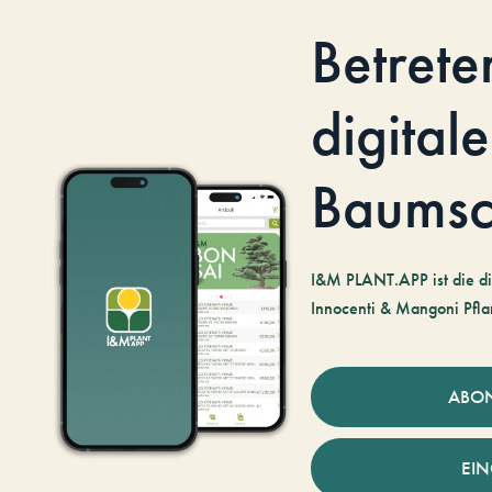
Betrete
digitale
Baumsc
I&M PLANT.APP ist die di
Innocenti & Mangoni Pfla
ABO
EI