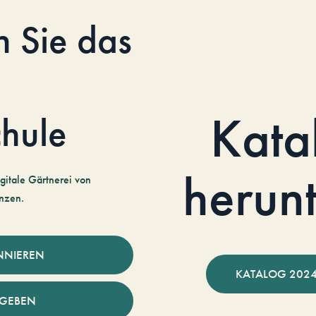
n Sie das
Kata
hule
herun
gitale Gärtnerei von
nzen.
NNIEREN
KATALOG 2024
NGEBEN