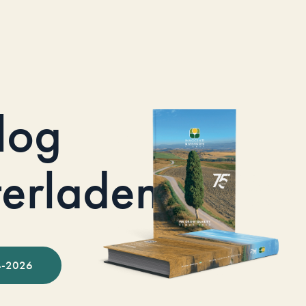
log
terladen
-2026