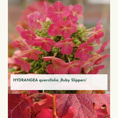
HYDRANGEA quercifolia ‚Ruby Slippers‘