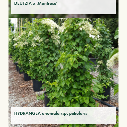
DEUTZIA x ‚Montrose‘
HYDRANGEA anomala ssp. petiolaris