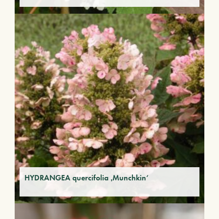
HYDRANGEA quercifolia ‚Munchkin‘