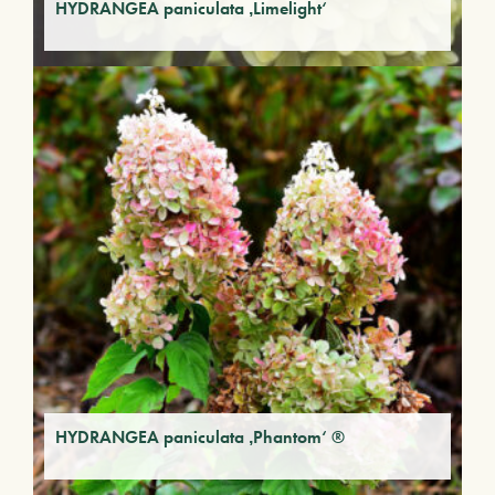
HYDRANGEA paniculata ‚Limelight‘
HYDRANGEA paniculata ‚Phantom‘ ®