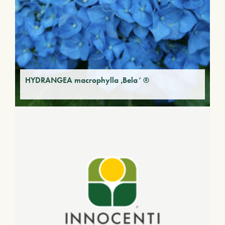
HYDRANGEA macrophylla ‚Bela‘ ®