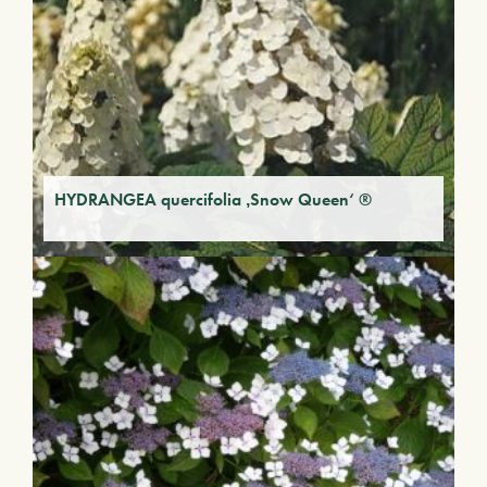
HYDRANGEA quercifolia ‚Snow Queen‘ ®