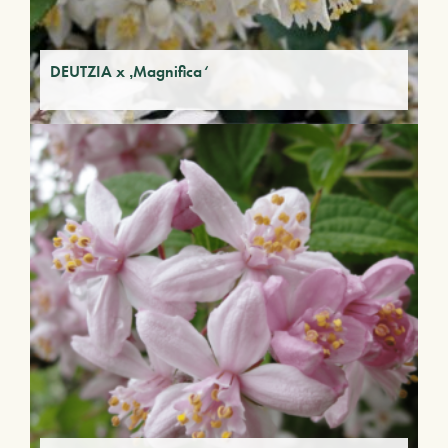
DEUTZIA x ‚Magnifica‘