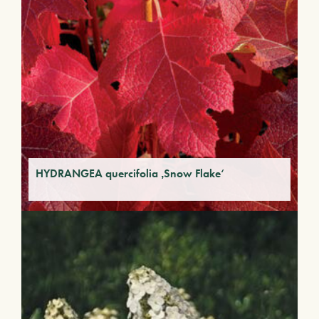
HYDRANGEA quercifolia ‚Snow Flake‘