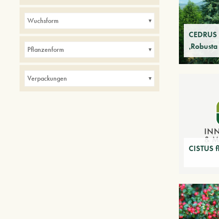
Alleen
Balkone
Bordüren
Hecken
Wuchsform
im Innen
Kleine Gärten
Parks
CEDRUS 
‚Robusta
Pflanzenform
Verpackungen
CISTUS f