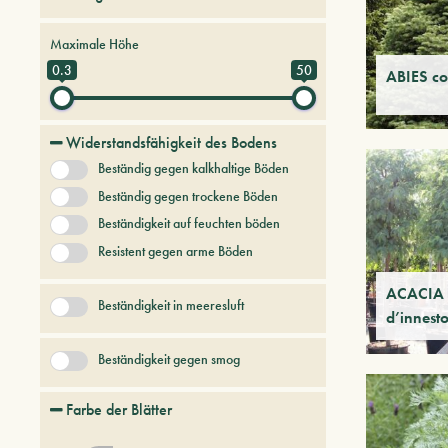
Bäume und Pflanzen der Zukunft
Maximale Höhe
Graeser
0.3
50
ABIES co
Hartnäckige Bäume und Sträucher
keine Kategorie
Widerstandsfähigkeit des Bodens
Koniferen
Beständig gegen kalkhaltige Böden
+ Mehr anzeigen
Beständig gegen trockene Böden
Beständigkeit auf feuchten böden
Resistent gegen arme Böden
ACACIA 
Beständigkeit in meeresluft
d’innest
Beständigkeit gegen smog
Farbe der Blätter