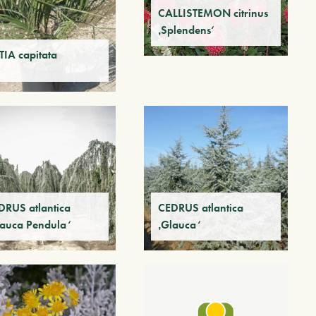
CALLISTEMON citrinus
‚Splendens‘
TIA capitata
DRUS atlantica
CEDRUS atlantica
lauca Pendula‘
‚Glauca‘