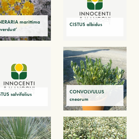
NERARIA marittima
CISTUS albidus
lverdust‘
CONVOLVULUS
TUS salvifolius
cneorum