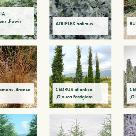
IA
ens ‚Powis
ATRIPLEX halimus
BU
omans ‚Bronze
CEDRUS atlantica
CE
‚Glauca Fastigiata‘
‚G