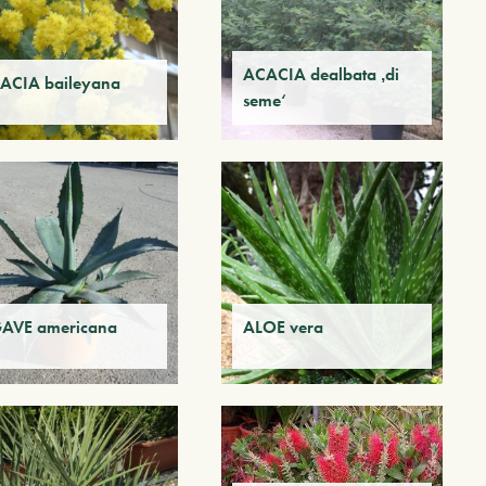
ACACIA dealbata ‚di
ACIA baileyana
seme‘
AVE americana
ALOE vera