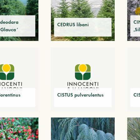
deodara
CI
CEDRUS libani
 Glauca‘
‚Si
lorentinus
CISTUS pulverulentus
CIS