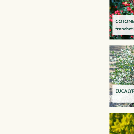
COTONE
francheti
EUCALYP