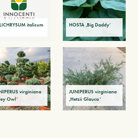
LICHRYSUM italicum
HOSTA ‚Big Daddy‘
NIPERUS virginiana
JUNIPERUS virginiana
rey Owl‘
‚Hetzii Glauca‘