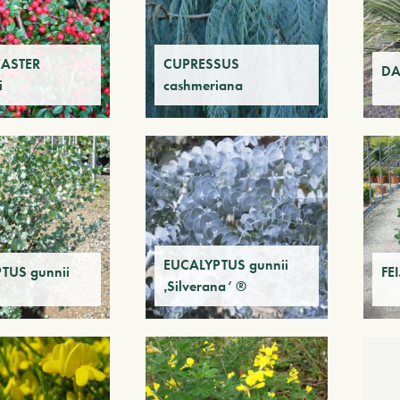
ASTER
CUPRESSUS
DA
i
cashmeriana
EUCALYPTUS gunnii
TUS gunnii
FE
‚Silverana‘ ®