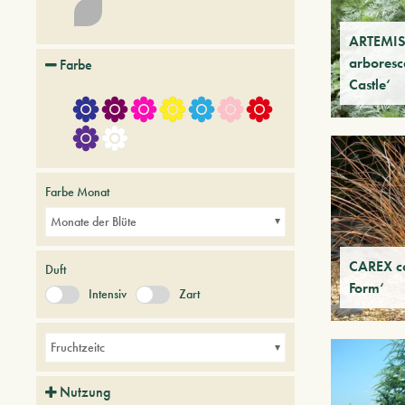
ARTEMIS
arboresc
Farbe
Castle‘
Farbe Monat
Monate der Blüte
CAREX c
Duft
Form‘
Intensiv
Zart
Fruchtzeitc
Nutzung