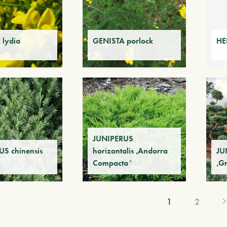
 lydia
GENISTA porlock
HE
JUNIPERUS
S chinensis
horizontalis ‚Andorra
JU
Compacta‘
‚G
1
2