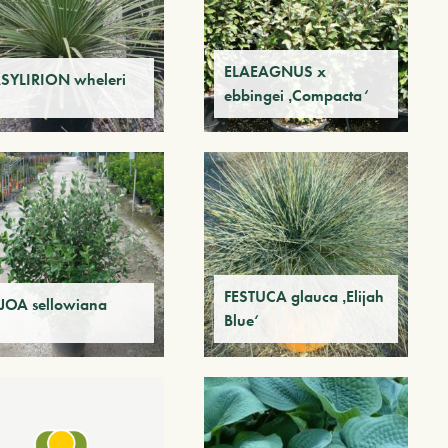
ELAEAGNUS x
SYLIRION wheleri
ebbingei ‚Compacta‘
FESTUCA glauca ‚Elijah
IJOA sellowiana
Blue‘