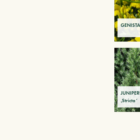
GENISTA
JUNIPERU
‚Stricta‘