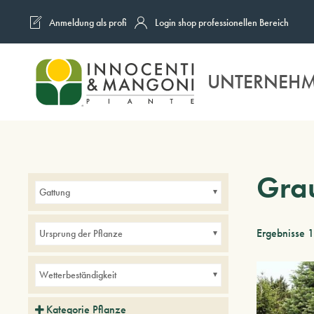
Anmeldung als profi
Login shop professionellen Bereich
Skip to main content
UNTERNEH
Gra
Gattung
Ergebnisse 
Ursprung der Pflanze
Wetterbeständigkeit
Kategorie Pflanze