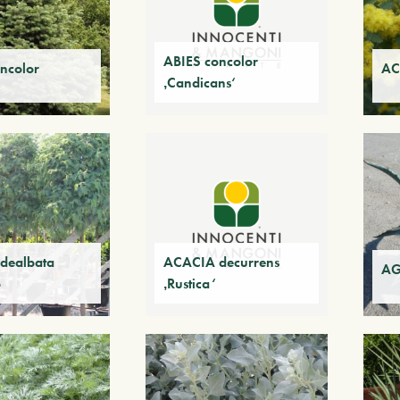
ABIES concolor
ncolor
AC
‚Candicans‘
dealbata
ACACIA decurrens
AG
o
‚Rustica‘