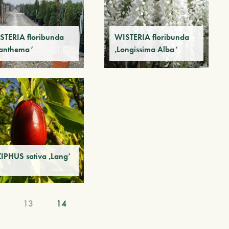
STERIA floribunda
WISTERIA floribunda
ranthema‘
‚Longissima Alba‘
ZIPHUS sativa ‚Lang‘
13
14