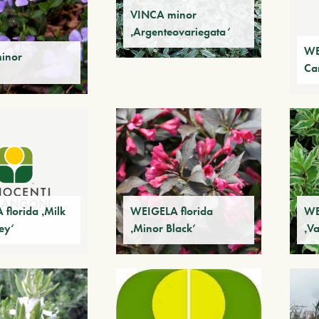
VINCA minor
‚Argenteovariegata‘
WE
inor
Car
florida ‚Milk
WEIGELA florida
WE
ey‘
‚Minor Black‘
‚V