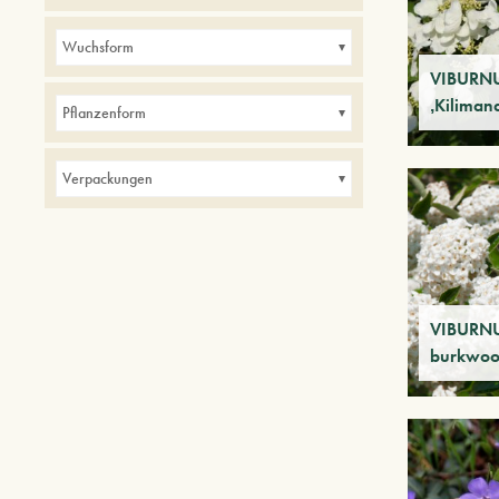
Alleen
Balkone
Bordüren
Hecken
Wuchsform
im Innen
Kleine Gärten
Parks
VIBURNU
‚Kiliman
Pflanzenform
Verpackungen
VIBURN
burkwoo