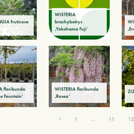
WISTERIA
GIA fruticosa
brachybotrys
WI
‚Yokohama Fuji‘
‚E
 floribunda
WISTERIA floribunda
ZI
e Fountain‘
‚Rosea‘
1
…
11
12