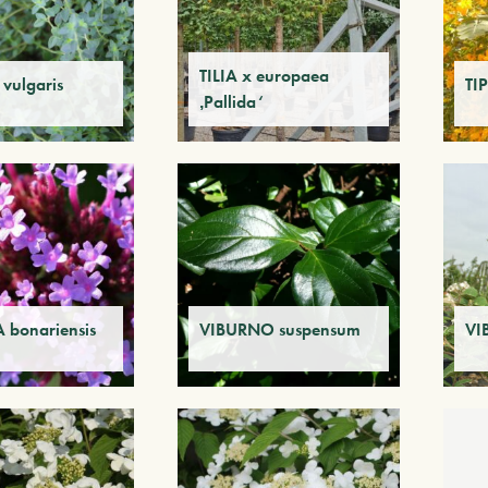
TILIA x europaea
vulgaris
TI
‚Pallida‘
 bonariensis
VIBURNO suspensum
VI