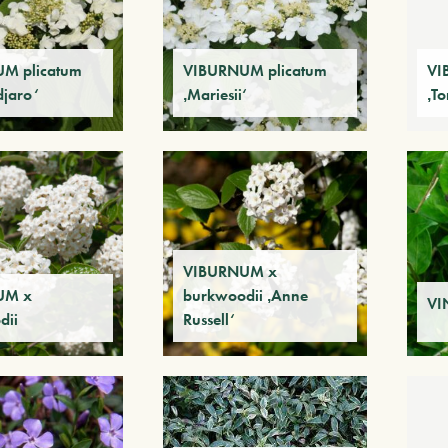
M plicatum
VIBURNUM plicatum
VI
djaro‘
‚Mariesii‘
‚T
VIBURNUM x
UM x
burkwoodii ‚Anne
VI
dii
Russell‘