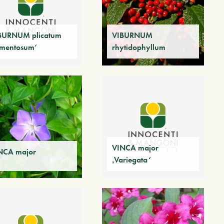
BURNUM plicatum
VIBURNUM
omentosum‘
rhytidophyllum
VINCA major
NCA major
‚Variegata‘