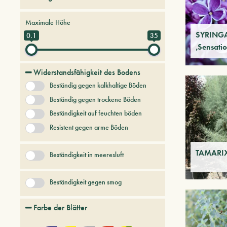
Bäume und Pflanzen der Zukunft
Maximale Höhe
Graeser
SYRINGA
0.1
35
‚Sensati
Hartnäckige Bäume und Sträucher
keine Kategorie
Widerstandsfähigkeit des Bodens
Koniferen
Beständig gegen kalkhaltige Böden
+ Mehr anzeigen
Beständig gegen trockene Böden
Beständigkeit auf feuchten böden
Resistent gegen arme Böden
TAMARIX
Beständigkeit in meeresluft
Beständigkeit gegen smog
Farbe der Blätter