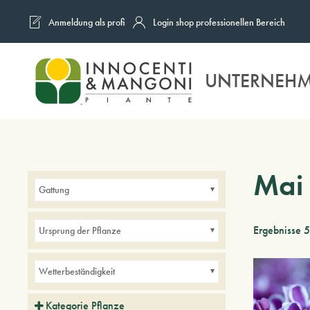
Anmeldung als profi
Login shop professionellen Bereich
Skip to main content
UNTERNEH
Mai
Gattung
Ergebnisse 
Ursprung der Pflanze
Wetterbeständigkeit
Kategorie Pflanze