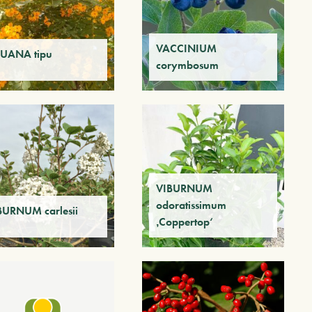
VACCINIUM
PUANA tipu
corymbosum
VIBURNUM
odoratissimum
BURNUM carlesii
‚Coppertop‘