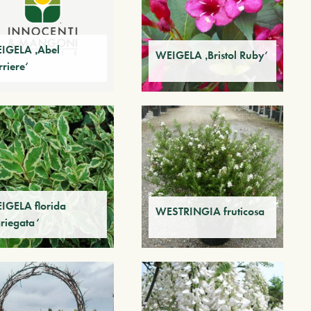
IGELA ‚Abel
WEIGELA ‚Bristol Ruby‘
riere‘
IGELA florida
WESTRINGIA fruticosa
ariegata‘