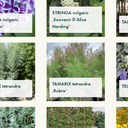
SYRINGA vulgaris
 vulgaris
‚Souvenir D’Alice
TA
on‘
Harding‘
TAMARIX tetrandra
 tetrandra
TE
‚Rubra‘