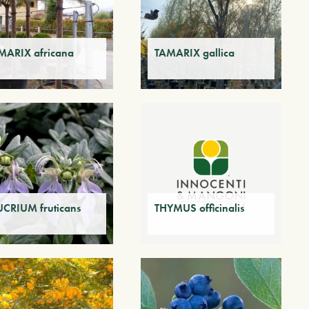
MARIX africana
TAMARIX gallica
UCRIUM fruticans
THYMUS officinalis