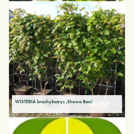
WISTERIA brachybotrys ‚Showa Beni‘