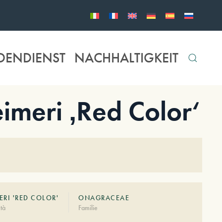
DENDIENST
NACHHALTIGKEIT
meri ‚Red Color‘
ERI 'RED COLOR'
ONAGRACEAE
tà
Familie