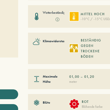
Wetterbeständigkeit
MITTEL HOCH
-10°C / -15°C USD
ⓘ
BESTÄNDIG
Klimawiderstand
GEGEN
TROCKENE
BÖDEN
Maximale
01,00
–
01,20
Höhe
meter
ROT
Blüte
Blühende farbe