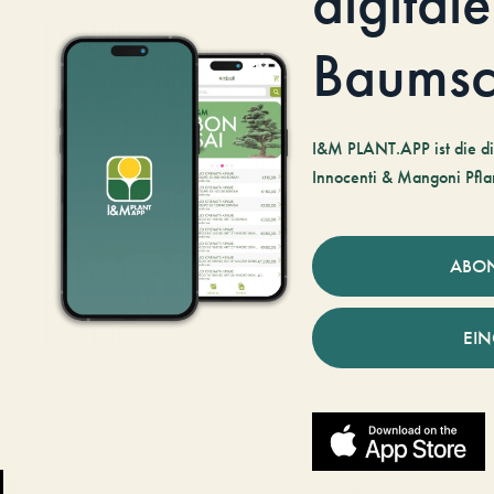
digitale
Baumsc
I&M PLANT.APP ist die di
Innocenti & Mangoni Pfla
ABO
EI