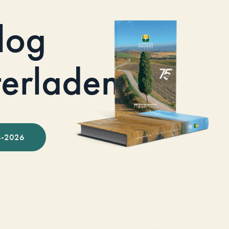
log
terladen
-2026