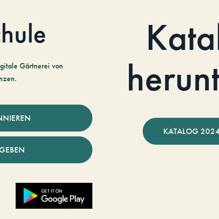
Kata
hule
herun
gitale Gärtnerei von
nzen.
NNIEREN
KATALOG 2024
NGEBEN