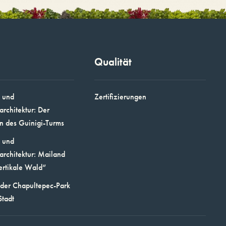
Qualität
 und
Zertifizierungen
architektur: Der
n des Guinigi-Turms
 und
architektur: Mailand
ertikale Wald“
 der Chapultepec-Park
Stadt