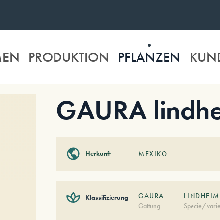
MEN
PRODUKTION
PFLANZEN
KUN
GAURA lindhei
Herkunft
MEXIKO
GAURA
LINDHEIM
Klassifizierung
Gattung
Specie/varie