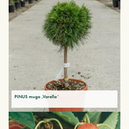
PINUS mugo ‚Varella‘