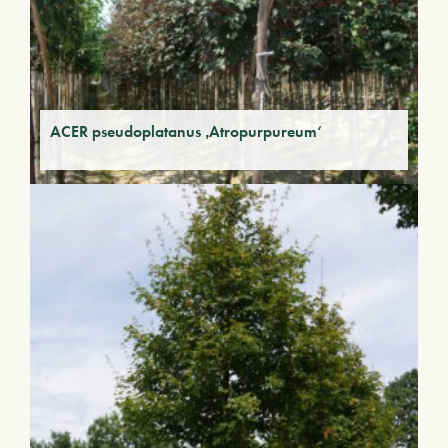
ACER pseudoplatanus ‚Atropurpureum‘