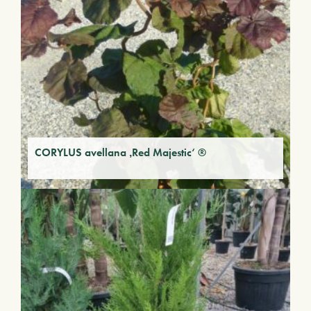
CORYLUS avellana ‚Red Majestic‘ ®