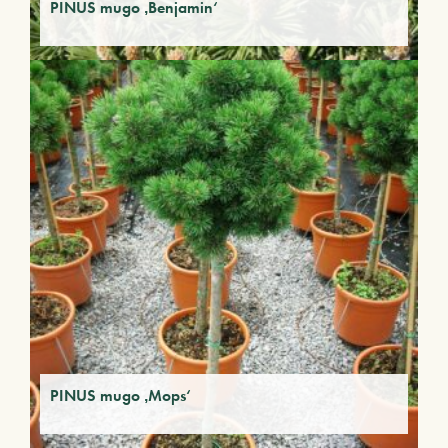
PINUS mugo ‚Benjamin‘
PINUS mugo ‚Mops‘