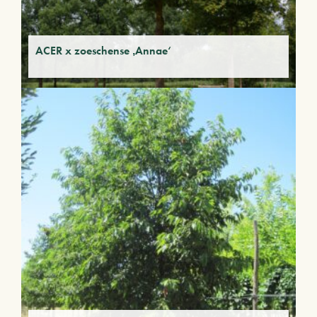
ACER x zoeschense ‚Annae‘