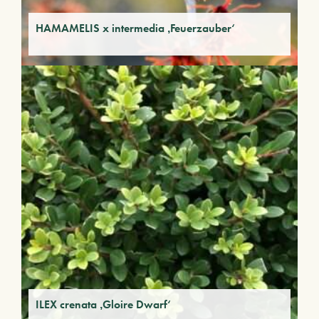
HAMAMELIS x intermedia ‚Feuerzauber‘
ILEX crenata ‚Gloire Dwarf‘