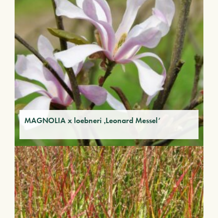
MAGNOLIA x loebneri ‚Leonard Messel‘