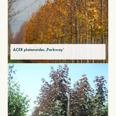
ACER platanoides ‚Parkway‘