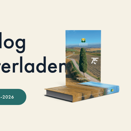
log
terladen
-2026