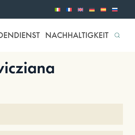
DENDIENST
NACHHALTIGKEIT
icziana