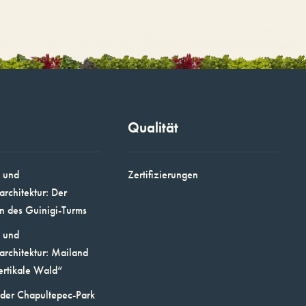
Qualität
 und
Zertifizierungen
architektur: Der
n des Guinigi-Turms
 und
architektur: Mailand
ertikale Wald“
 der Chapultepec-Park