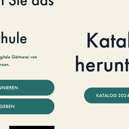
Kata
hule
herun
gitale Gärtnerei von
nzen.
NNIEREN
KATALOG 2024
NGEBEN