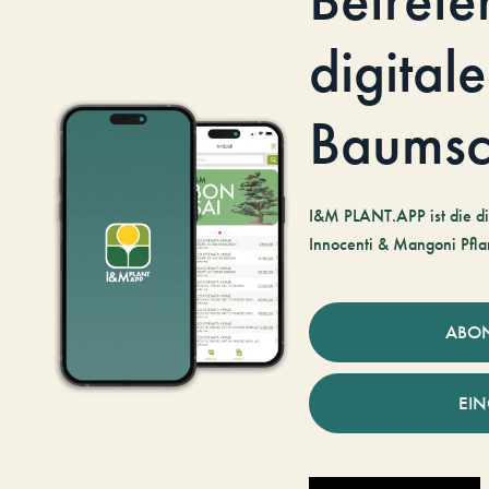
digitale
Baumsc
I&M PLANT.APP ist die di
Innocenti & Mangoni Pfla
ABO
EI