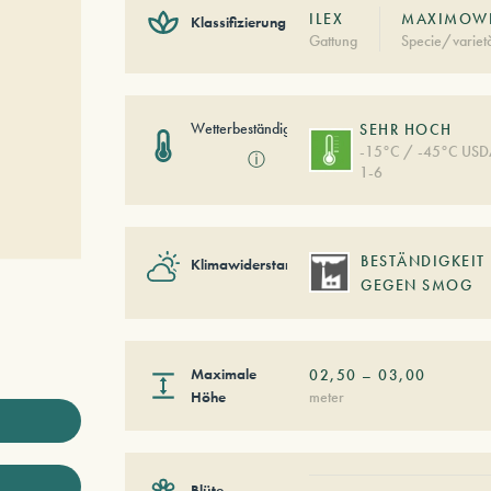
ILEX
MAXIMOWI
Klassifizierung
Gattung
Specie/variet
Wetterbeständigkeit
SEHR HOCH
-15°C / -45°C US
ⓘ
1-6
BESTÄNDIGKEIT
Klimawiderstand
GEGEN SMOG
Maximale
02,50
–
03,00
Höhe
meter
Blüte