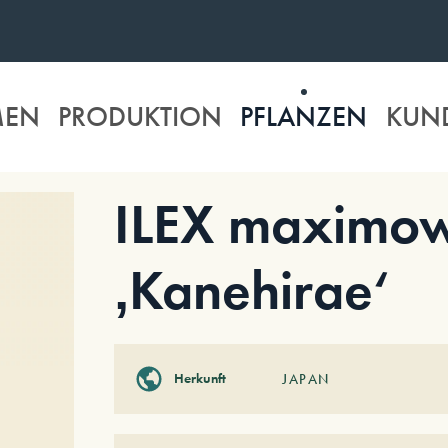
MEN
PRODUKTION
PFLANZEN
KUN
ILEX maximow
‚Kanehirae‘
Herkunft
JAPAN