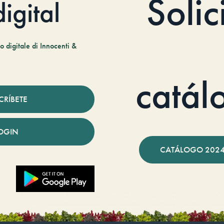
Solic
igital
 digitale di Innocenti &
catál
CRÍBETE
OGIN
CATÁLOGO 2024