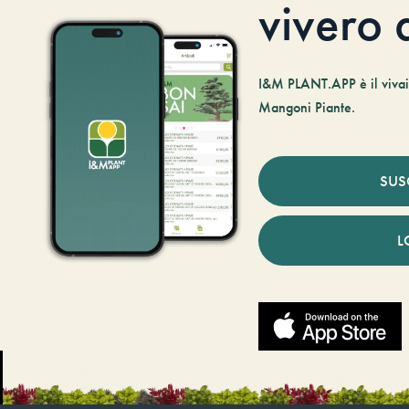
vivero d
I&M PLANT.APP è il vivaio
Mangoni Piante.
SUS
L