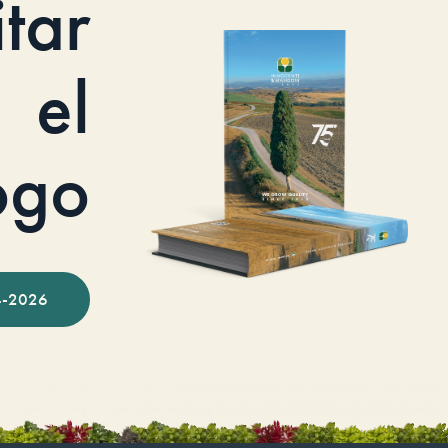
itar
el
ogo
-2026