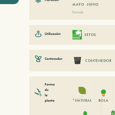
MAYO
JUNIO
Período
Utilización
SETOS
Contenedor
CONTENEDOR
Forma
de
la
planta
*NATURAL
BOLA