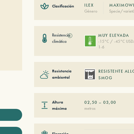
ILEX
MAXIMOWI
Clasificación
Género
Specie/variet
Resistencia
ⓘ
MUY ELEVADA
climática
-15°C / -45°C US
1-6
Resistencia
RESISTENTE ALL
ambiental
SMOG
Altura
02,50
–
03,00
máxima
metros
Floración