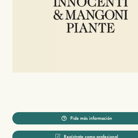
Pide más información
Regístrate como profesional