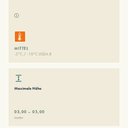
ⓘ
MITTEL
-5°C / -10°C USDA 8
Maximale Höhe
03,00
–
05,00
meter