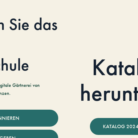
n Sie das
Kata
hule
herun
gitale Gärtnerei von
nzen.
NNIEREN
KATALOG 2024