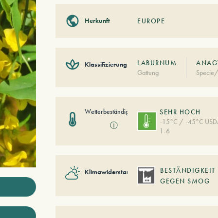
Herkunft
EUROPE
LABURNUM
ANAGY
Klassifizierung
Gattung
Specie/
Wetterbeständigkeit
SEHR HOCH
-15°C / -45°C US
ⓘ
1-6
BESTÄNDIGKEIT
Klimawiderstand
GEGEN SMOG