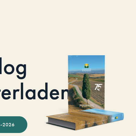
log
terladen
-2026