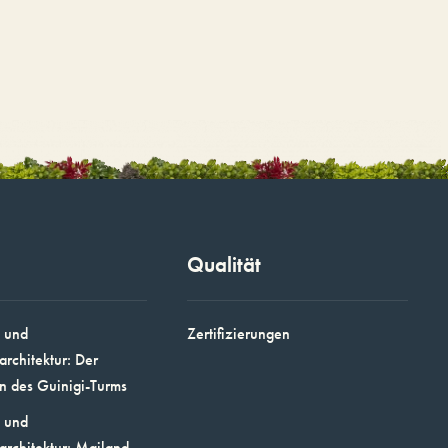
Qualität
 und
Zertifizierungen
architektur: Der
n des Guinigi-Turms
 und