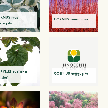
RNUS mas
CORNUS sanguinea
ariegata‘
RYLUS avellana
COTINUS coggygira
ister‘