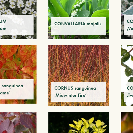
IUM
CO
CONVALLARIA majalis
sum
‚V
sanguinea
CORNUS sanguinea
CO
lame‘
‚Midwinter Fire‘
‚Tw