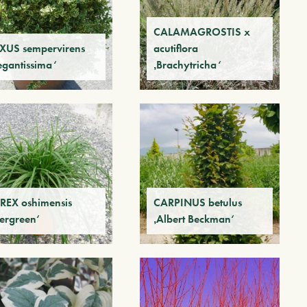
CALAMAGROSTIS x
XUS sempervirens
acutiflora
egantissima‘
‚Brachytricha‘
REX oshimensis
CARPINUS betulus
vergreen‘
‚Albert Beckman‘