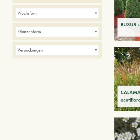
Alleen
Balkone
Bordüren
Hecken
Wuchsform
im Innen
Kleine Gärten
Parks
BUXUS s
Pflanzenform
Verpackungen
CALAMA
acutiflor