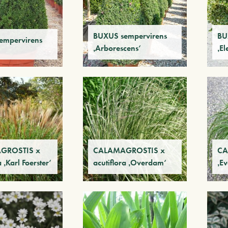
BUXUS sempervirens
BU
empervirens
‚Arborescens‘
‚El
GROSTIS x
CALAMAGROSTIS x
CA
a ‚Karl Foerster‘
acutiflora ‚Overdam‘
‚E