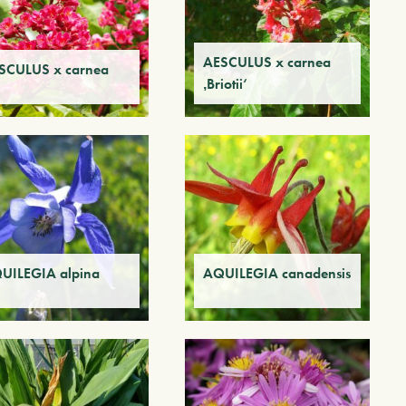
AESCULUS x carnea
SCULUS x carnea
‚Briotii‘
UILEGIA alpina
AQUILEGIA canadensis