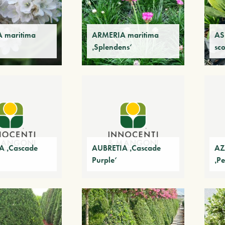
 maritima
ARMERIA maritima
AS
‚Splendens‘
sc
A ‚Cascade
AUBRETIA ‚Cascade
AZ
Purple‘
‚P