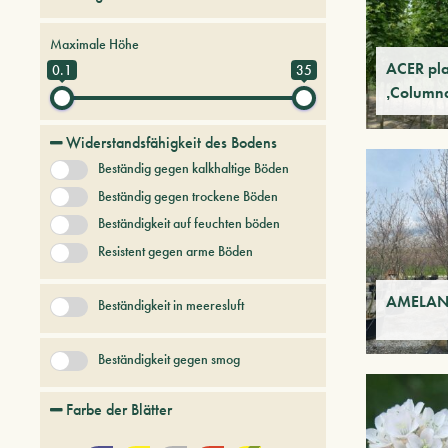
Bäume und Pflanzen der Zukunft
Maximale Höhe
Farne
Graeser
ACER pla
0.1
35
‚Column
Hartnäckige Bäume und Sträucher
keine Kategorie
Widerstandsfähigkeit des Bodens
Koniferen
Beständig gegen kalkhaltige Böden
+ Mehr anzeigen
Beständig gegen trockene Böden
Beständigkeit auf feuchten böden
Resistent gegen arme Böden
AMELANC
Beständigkeit in meeresluft
Beständigkeit gegen smog
Farbe der Blätter