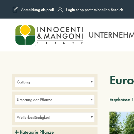
Anmeldung als profi
Login shop professionellen Bereich
Skip to main content
UNTERNEH
Eur
Gattung
Ergebnisse 
Ursprung der Pflanze
Wetterbeständigkeit
Kategorie Pflanze