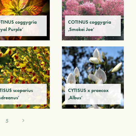
TINUS coggygria
COTINUS coggygria
yal Purple‘
‚Smokei Joe‘
TISUS scoparius
CYTISUS x praecox
ndreanus‘
‚Albus‘
5