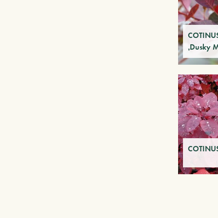
COTINUS
‚Dusky 
COTINUS