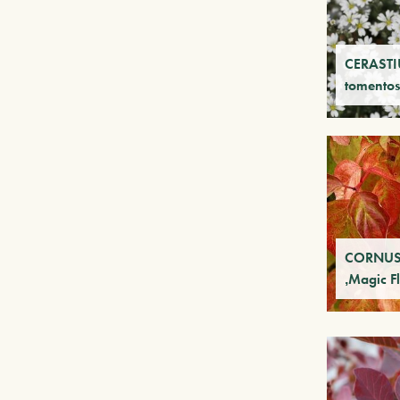
CERAST
tomento
CORNUS 
‚Magic F