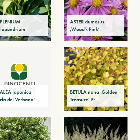
PLENIUM
ASTER dumosus
olopendrium
‚Wood’s Pink‘
ALEA japonica
BETULA nana ‚Golden
erla del Verbano‘
Treasure‘ ®