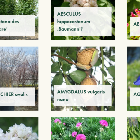
AESCULUS
tanoides
hippocastanum
AE
are‘
‚Baumannii‘
AMYGDALUS vulgaris
HIER ovalis
AQ
nano