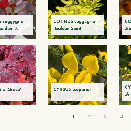
 coggygria
COTINUS coggygria
CO
Maiden‘ ®
‚Golden Spirit‘
‚Ro
CY
 x ‚Grace‘
CYTISUS scoparius
‚A
1
2
3
4