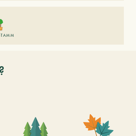
STAMM
?