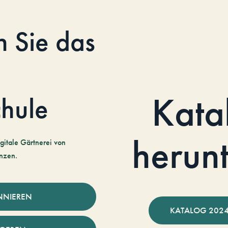
n Sie das
Kata
hule
herun
gitale Gärtnerei von
nzen.
NNIEREN
KATALOG 2024