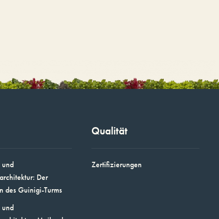
Qualität
 und
Zertifizierungen
architektur: Der
n des Guinigi-Turms
 und