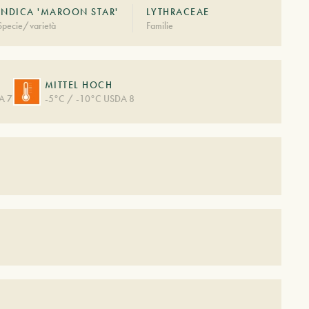
INDICA 'MAROON STAR'
LYTHRACEAE
Specie/varietà
Familie
MITTEL HOCH
A 7
-5°C / -10°C USDA 8