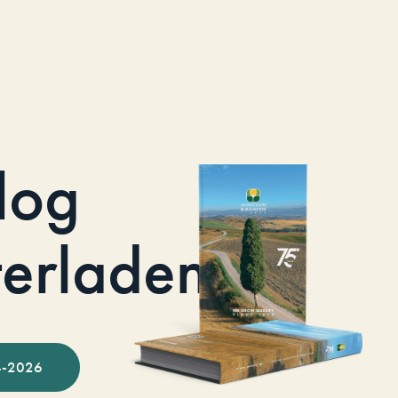
log
terladen
-2026