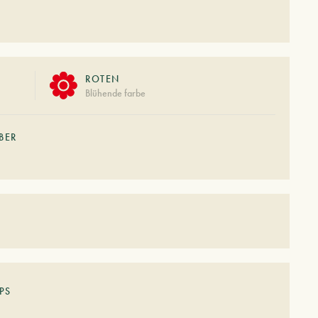
ROTEN
Blühende farbe
BER
PS