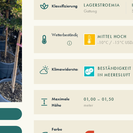
LAGERSTROEMIA
Klassifizierung
Gattung
Wetterbeständigkeit
MITTEL HOCH
-10°C / -15°C USD
ⓘ
BESTÄNDIGKEIT
Klimawiderstand
IN MEERESLUFT
Maximale
01,00
–
01,50
Höhe
meter
Farbe