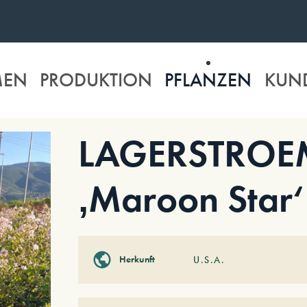
MEN
PRODUKTION
PFLANZEN
KUN
LAGERSTROEM
‚Maroon Star‘
Herkunft
U.S.A.