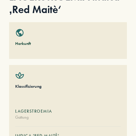
‚Red Maitè‘
Herkunft
Klassifizierung
LAGERSTROEMIA
Gattung
INDICA 'RED MAITÈ'