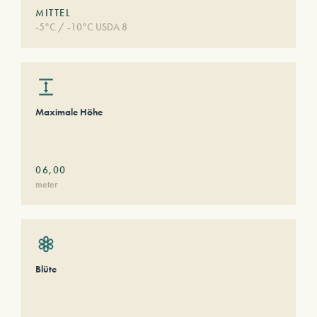
MITTEL
-5°C / -10°C USDA 8
Maximale Höhe
06,00
meter
Blüte