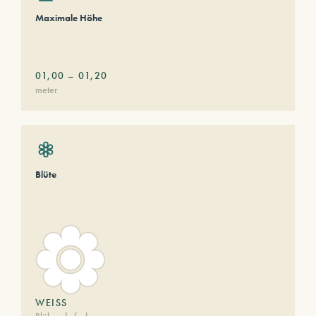
Maximale Höhe
01,00
–
01,20
meter
Blüte
WEISS