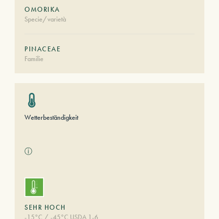
OMORIKA
Specie/varietà
PINACEAE
Familie
Wetterbeständigkeit
ⓘ
SEHR HOCH
-15°C / -45°C USDA 1-6