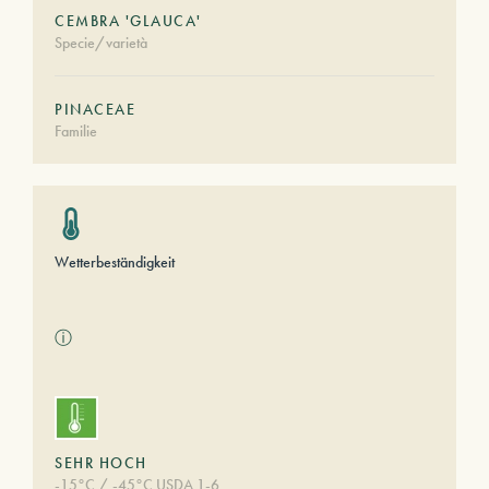
CEMBRA 'GLAUCA'
Specie/varietà
PINACEAE
Familie
Wetterbeständigkeit
ⓘ
SEHR HOCH
-15°C / -45°C USDA 1-6