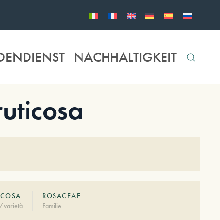
DENDIENST
NACHHALTIGKEIT
uticosa
ICOSA
ROSACEAE
/varietà
Familie