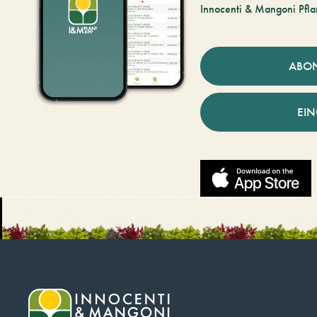
Innocenti & Mangoni Pfla
ABO
EI