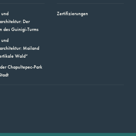
 und
Zertifizierungen
architektur: Der
n des Guinigi-Turms
 und
architektur: Mailand
ertikale Wald“
 der Chapultepec-Park
Stadt