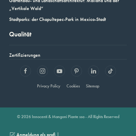
Gartenbau- und Landschaftsarchitektur: Mailand und der
„Vertikale Wald“
Stadtparks: der Chapultepec-Park in Mexico-Stadt
Qualität
Zertifizierungen
Privacy Policy
Cookies
Sitemap
© 2026 Innocenti & Mangoni Piante ssa - All Rights Reserved
|
Anmeldung als profi