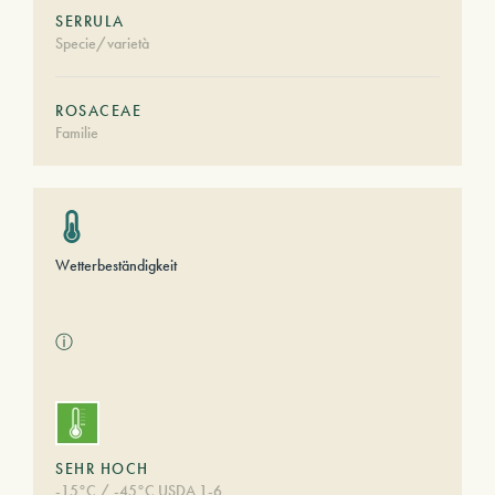
SERRULA
Specie/varietà
ROSACEAE
Familie
Wetterbeständigkeit
ⓘ
SEHR HOCH
-15°C / -45°C USDA 1-6