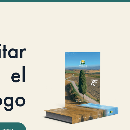
itar
el
ogo