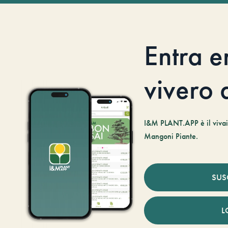
Entra e
vivero d
I&M PLANT.APP è il vivaio
Mangoni Piante.
SUS
L