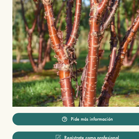
Pide más información
Regístrate como profesional