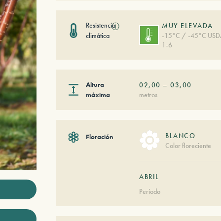
Resistencia
ⓘ
MUY ELEVADA
climática
-15°C / -45°C US
1-6
Altura
02,00
–
03,00
máxima
metros
BLANCO
Floración
Color floreciente
ABRIL
Período