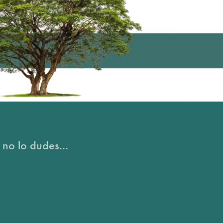
 no lo dudes...