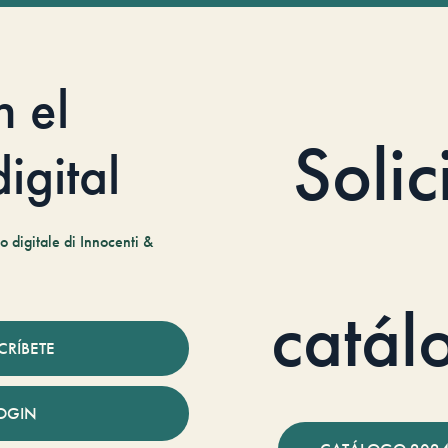
n el
Solic
igital
 digitale di Innocenti &
catál
CRÍBETE
OGIN