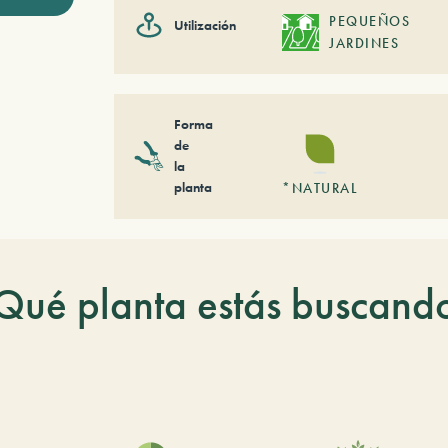
PEQUEÑOS
Utilización
JARDINES
Forma
de
la
planta
*NATURAL
Qué planta estás buscand