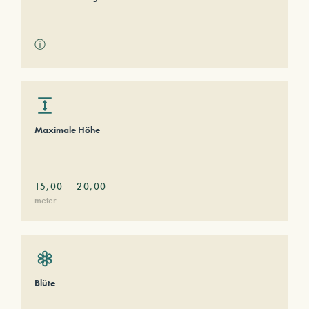
ⓘ
Maximale Höhe
15,00
–
20,00
meter
Blüte