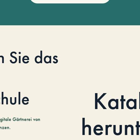
n Sie das
Kata
hule
herun
gitale Gärtnerei von
nzen.