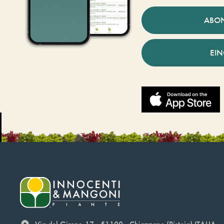
ABO
EI