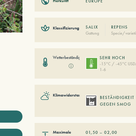
Herkunft
EUROPE
SALIX
REPENS
Klassifizierung
Gattung
Specie/variet
Wetterbeständigkeit
SEHR HOCH
-15°C / -45°C US
ⓘ
1-6
Klimawiderstand
BESTÄNDIGKEIT
GEGEN SMOG
Maximale
01,50
–
02,00