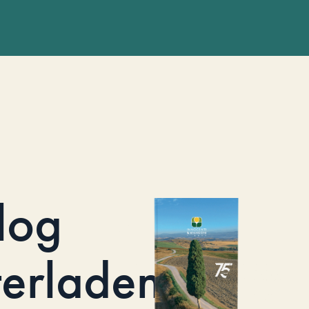
log
terladen