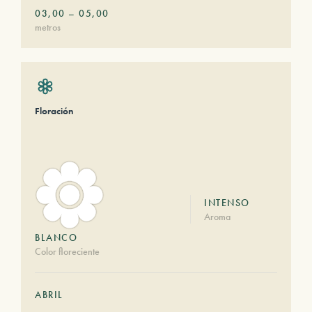
03,00
–
05,00
metros
Floración
INTENSO
Aroma
BLANCO
Color floreciente
ABRIL