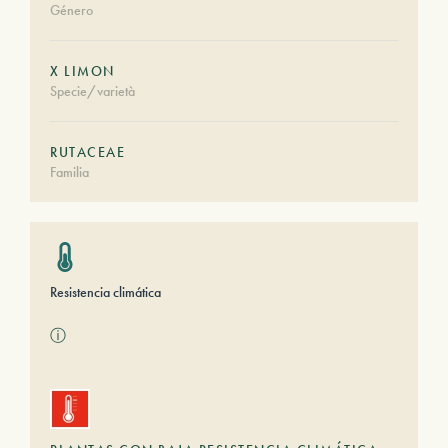
Género
X LIMON
Specie/varietà
RUTACEAE
Familia
Resistencia climática
ⓘ