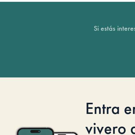
Si estás inter
Entra e
vivero d