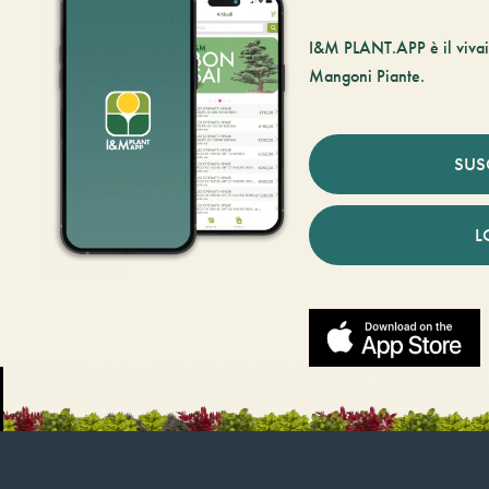
I&M PLANT.APP è il vivaio
Mangoni Piante.
SUS
L