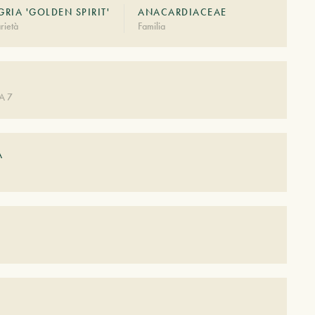
RIA 'GOLDEN SPIRIT'
ANACARDIACEAE
rietà
Familia
A 7
A