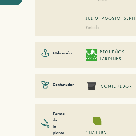
JULIO
AGOSTO
SEPT
Período
PEQUEÑOS
Utilización
JARDINES
Contenedor
CONTENEDOR
Forma
de
la
planta
*NATURAL