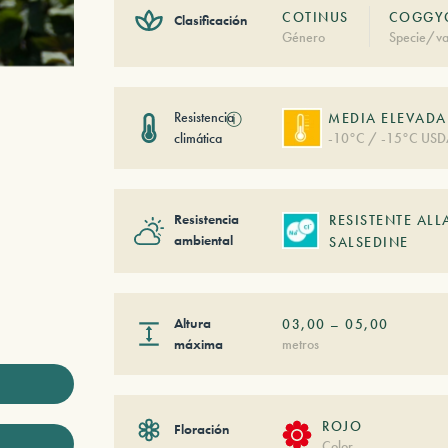
COTINUS
COGGYG
Clasificación
Género
Specie/va
Resistencia
ⓘ
MEDIA ELEVADA
climática
-10°C / -15°C USD
Resistencia
RESISTENTE ALL
ambiental
SALSEDINE
Altura
03,00
–
05,00
máxima
metros
ROJO
Floración
Color