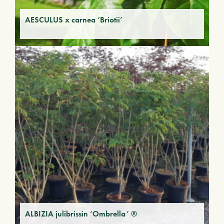
AESCULUS x carnea ‘Briotii’
ALBIZIA julibrissin ‘Ombrella’ ®