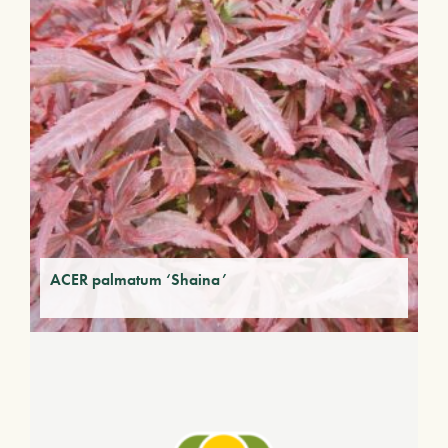
ACER palmatum ‘Shaina’