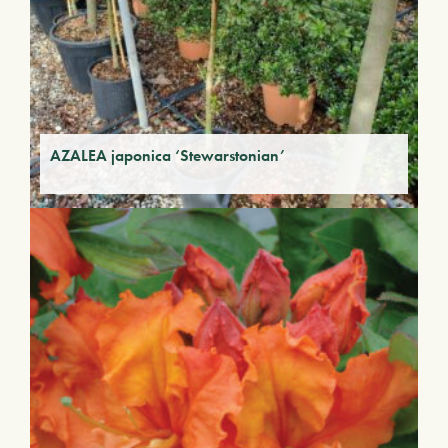
AZALEA japonica ‘Stewarstonian’