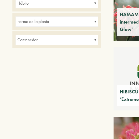
Hábito
de interior
Parques
HAMAME
Pequeños jardines
Setos
intermed
Forma de la planta
Glow’
Contenedor
HIBISCU
‘Extreme