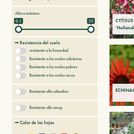
Arboles y arbustos de hoja caduca
Altura máxima
Arboles y arbustos persistentes
CYTISUS
0.1
35
‘Holland
Árboles y plantas del futuro
Enredaderas
Resistencia del suelo
Gramineas
resistente a la humedad
+ Mostrar más
Resistente a los suelos calcáreos
Resistente a los suelos pobres
Resistente a los suelos secos
ECHINAC
Resistente alla salsedine
Resistente allo smog
Color de las hojas