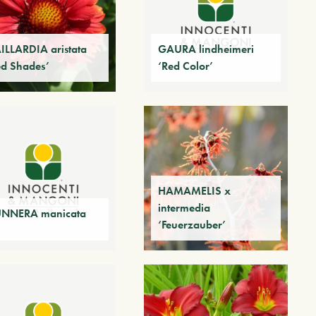
ILLARDIA aristata
GAURA lindheimeri
ed Shades’
‘Red Color’
HAMAMELIS x
intermedia
NNERA manicata
‘Feuerzauber’