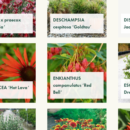
 x praecox
DESCHAMPSIA
DI
ia’
cespitosa ‘Goldtau’
Ja
ENKIANTHUS
campanulatus ‘Red
ES
EA ‘Hot Lava’
Bell’
Dr