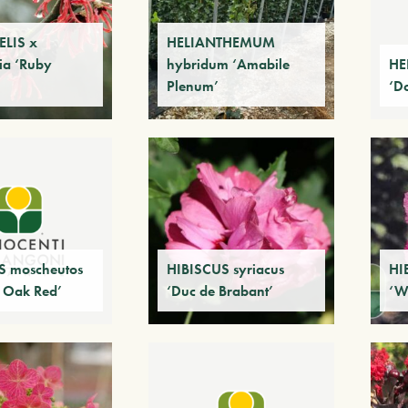
LIS x
HELIANTHEMUM
ia ‘Ruby
hybridum ‘Amabile
HE
Plenum’
‘D
S moscheutos
HIBISCUS syriacus
HI
 Oak Red’
‘Duc de Brabant’
‘W