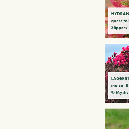
HYDRA
quercifo
Slippers’
LAGERS
indica ‘
® Mysti