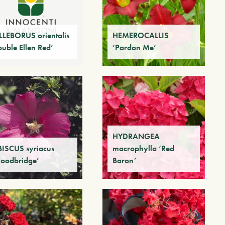
LLEBORUS orientalis
HEMEROCALLIS
ouble Ellen Red’
‘Pardon Me’
HYDRANGEA
BISCUS syriacus
macrophylla ‘Red
oodbridge’
Baron’