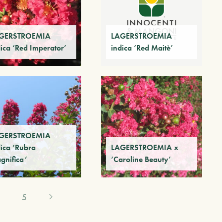
GERSTROEMIA
LAGERSTROEMIA
dica ‘Red Imperator’
indica ‘Red Maitè’
GERSTROEMIA
dica ‘Rubra
LAGERSTROEMIA x
gnifica’
‘Caroline Beauty’
5