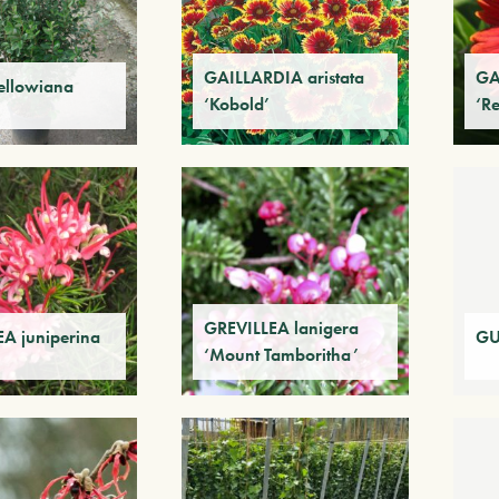
GAILLARDIA aristata
GA
ellowiana
‘Kobold’
‘R
GREVILLEA lanigera
A juniperina
GU
‘Mount Tamboritha’