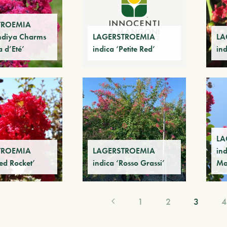
TROEMIA
Indiya Charms
LAGERSTROEMIA
LA
 d’Eté’
indica ‘Petite Red’
in
LA
TROEMIA
LAGERSTROEMIA
in
Red Rocket’
indica ‘Rosso Grassi’
Ma
1
2
3
4