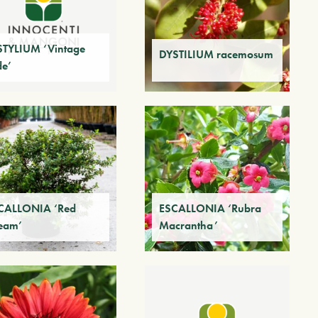
STYLIUM ‘Vintage
DYSTILIUM racemosum
de’
CALLONIA ‘Red
ESCALLONIA ‘Rubra
eam’
Macrantha’