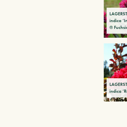
LAGERS
indica ‘
® Fuchsia
LAGERS
indica ‘