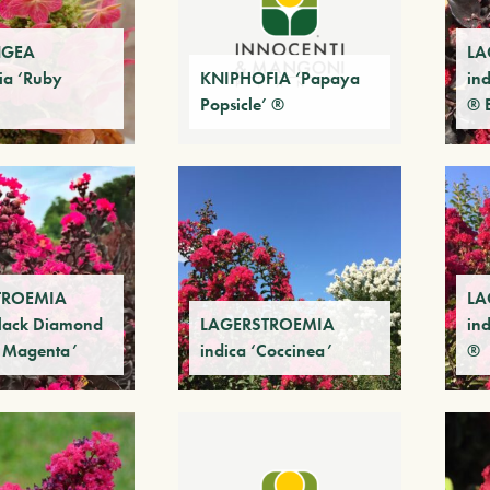
NGEA
LA
lia ‘Ruby
KNIPHOFIA ‘Papaya
in
Popsicle’ ®
® 
TROEMIA
LA
Black Diamond
LAGERSTROEMIA
ind
c Magenta’
indica ‘Coccinea’
®