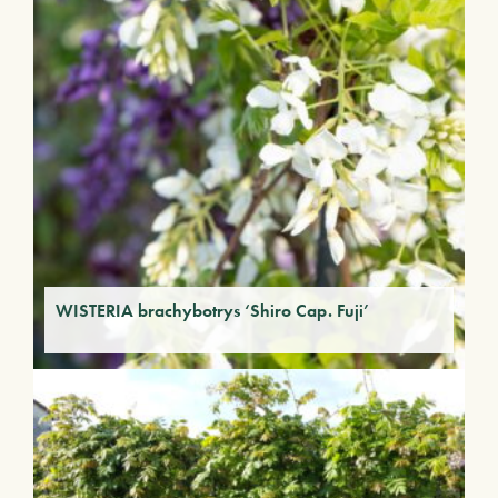
WISTERIA brachybotrys ‘Shiro Cap. Fuji’