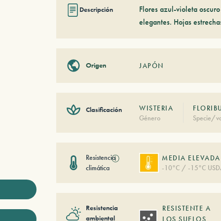
Flores azul-violeta oscur
Descripción
elegantes. Hojas estrecha
Origen
JAPÓN
WISTERIA
FLORIB
Clasificación
Género
Specie/va
Resistencia
ⓘ
MEDIA ELEVADA
climática
-10°C / -15°C USD
Resistencia
RESISTENTE A
ambiental
LOS SUELOS