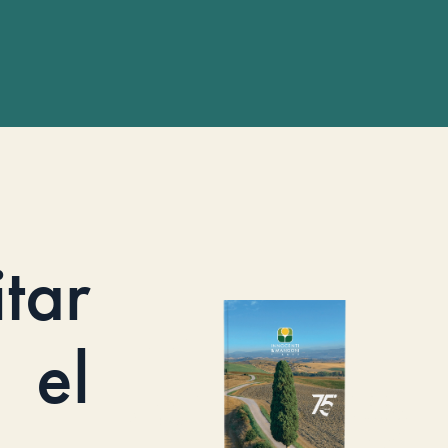
itar
el