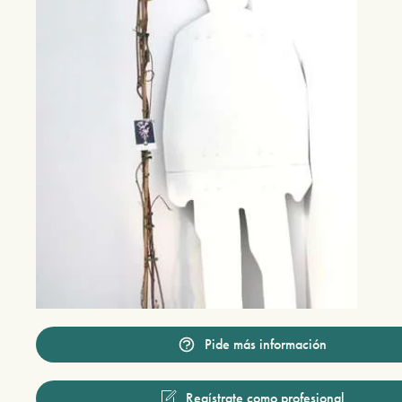
Pide más información
Regístrate como profesional