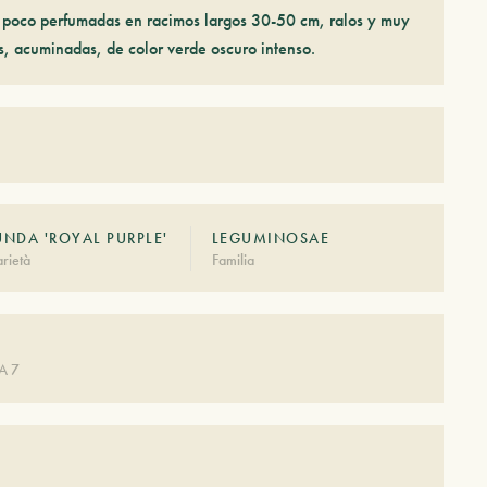
o poco perfumadas en racimos largos 30-50 cm, ralos y muy
s, acuminadas, de color verde oscuro intenso.
UNDA 'ROYAL PURPLE'
LEGUMINOSAE
rietà
Familia
A 7