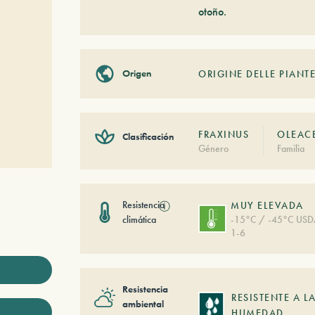
otoño.
Origen
ORIGINE DELLE PIANTE
FRAXINUS
OLEAC
Clasificación
Género
Familia
Resistencia
ⓘ
MUY ELEVADA
climática
-15°C / -45°C US
1-6
Resistencia
RESISTENTE A L
ambiental
HUMEDAD