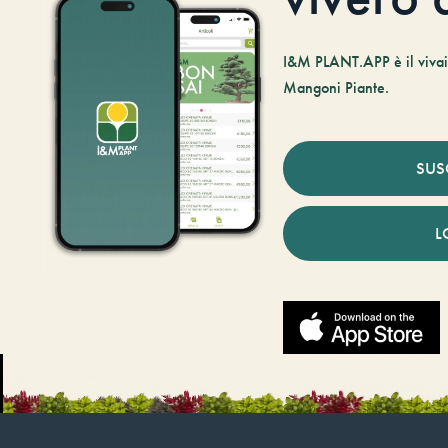
I&M PLANT.APP è il vivaio
Mangoni Piante.
SUS
L