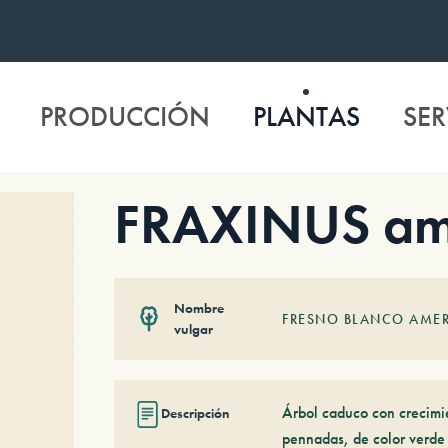
PRODUCCIÓN
PLANTAS
SER
FRAXINUS am
Nombre
FRESNO BLANCO AME
vulgar
Árbol caduco con crecimi
Descripción
pennadas, de color verde 