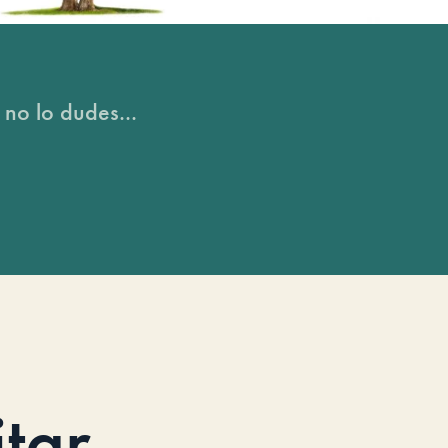
 no lo dudes...
itar