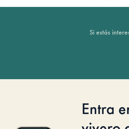
Si estás inter
Entra e
vivero d