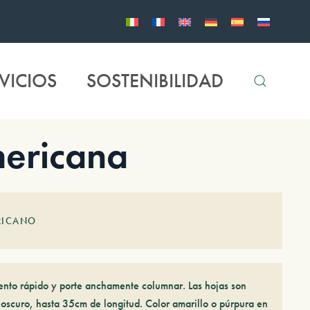
VICIOS
SOSTENIBILIDAD
ericana
RICANO
ento rápido y porte anchamente columnar. Las hojas son
oscuro, hasta 35cm de longitud. Color amarillo o púrpura en