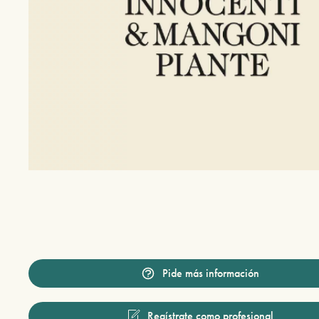
Pide más información
Regístrate como profesional