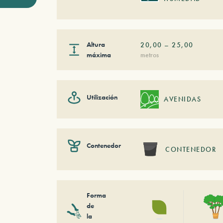
Altura
20,00
–
25,00
máxima
metros
Utilización
AVENIDAS
Contenedor
CONTENEDOR
Forma
de
la