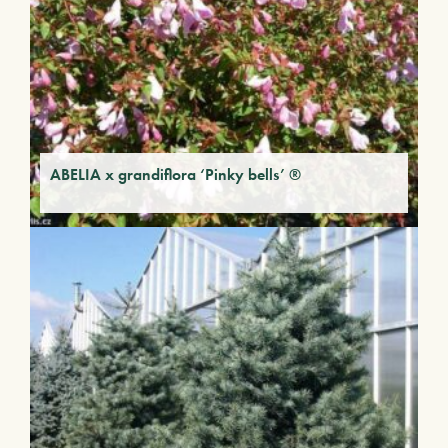
ABELIA x grandiflora ‘Pinky bells’ ®