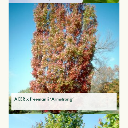
ACER x freemanii ‘Armstrong’