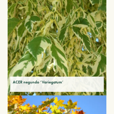
ACER negundo ‘Variegatum’