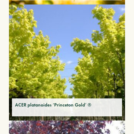
ACER platanoides ‘Princeton Gold’ ®