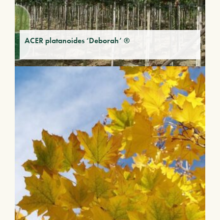
ACER platanoides ‘Deborah’ ®