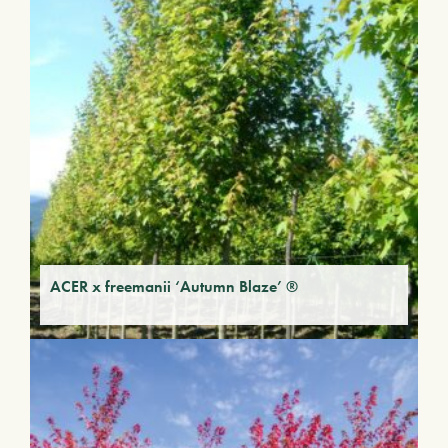
ACER x freemanii ‘Autumn Blaze’ ®