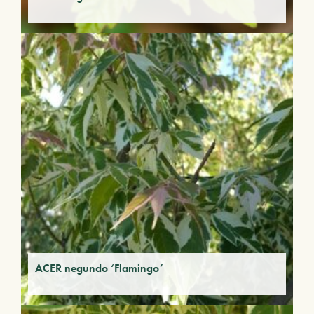
ACER negundo ‘Flamingo’