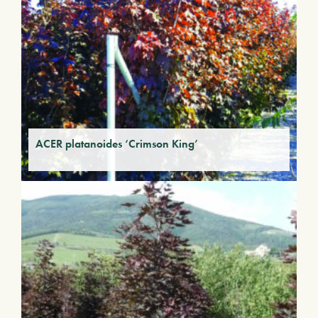
ACER platanoides ‘Crimson King’