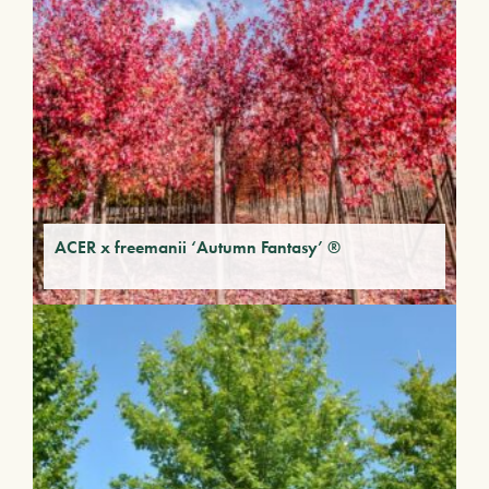
ACER x freemanii ‘Autumn Fantasy’ ®