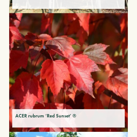
ACER rubrum ‘Red Sunset’ ®