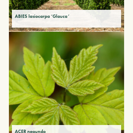
ABIES lasiocarpa ‘Glauca’
ACER negundo