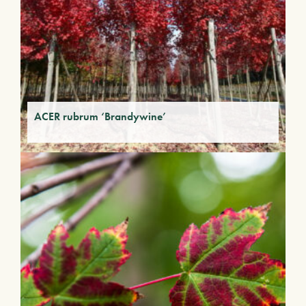
ACER rubrum ‘Brandywine’