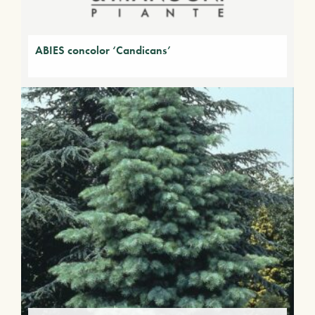
ABIES concolor ‘Candicans’