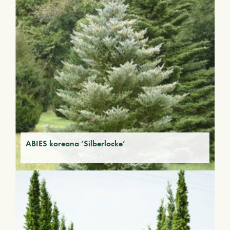
ABIES koreana ‘Silberlocke’