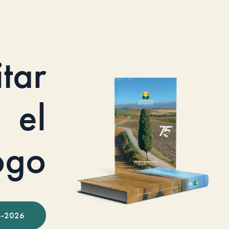
itar
el
ogo
-2026