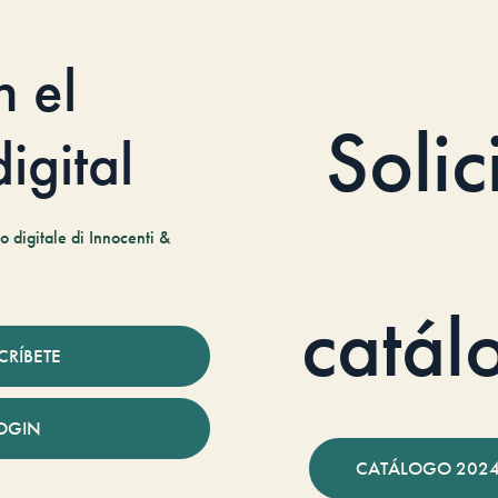
n el
Solic
igital
 digitale di Innocenti &
catál
CRÍBETE
OGIN
CATÁLOGO 2024