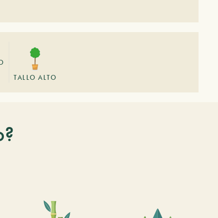
O
TALLO ALTO
o?