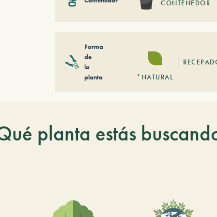
Contenedor
CONTENEDOR
Forma
de
RECEPAD
la
planta
*NATURAL
Qué planta estás buscand