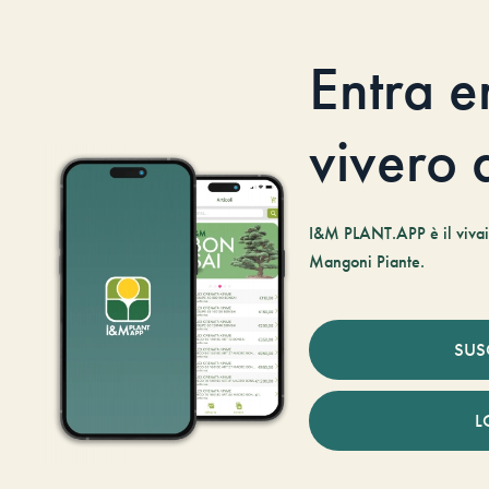
Entra e
vivero d
I&M PLANT.APP è il vivaio
Mangoni Piante.
SUS
L