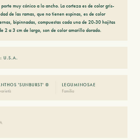
orte muy cónico a lo ancho. La corteza es de color gris-
idad de las ramas, que no tienen espinas, es de color
lternas, bipinnadas, compuestas cada una de 20-30 hojitas
e 2 a 3 cm de largo, son de color amarillo dorado.
: U.S.A.
ANTHOS 'SUNBURST' ®
LEGUMINOSAE
arietà
Familia
DA