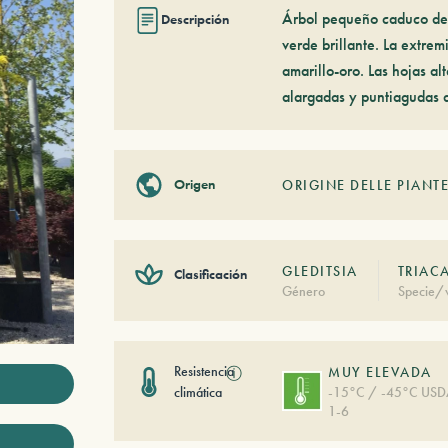
Árbol pequeño caduco de p
Descripción
verde brillante. La extrem
amarillo-oro. Las hojas a
alargadas y puntiagudas d
Origen
ORIGINE DELLE PIANTE
GLEDITSIA
TRIAC
Clasificación
Género
Specie/v
Resistencia
ⓘ
MUY ELEVADA
climática
-15°C / -45°C US
1-6