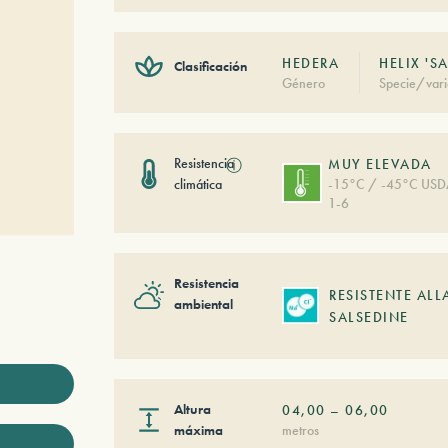
HEDERA
HELIX 'S
Clasificación
Género
Specie/vari
Resistencia
ⓘ
MUY ELEVADA
climática
-15°C / -45°C US
1-6
Resistencia
RESISTENTE ALL
ambiental
SALSEDINE
Altura
04,00
–
06,00
máxima
metros