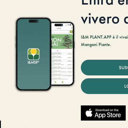
vivero d
I&M PLANT.APP è il vivaio
Mangoni Piante.
SUS
L