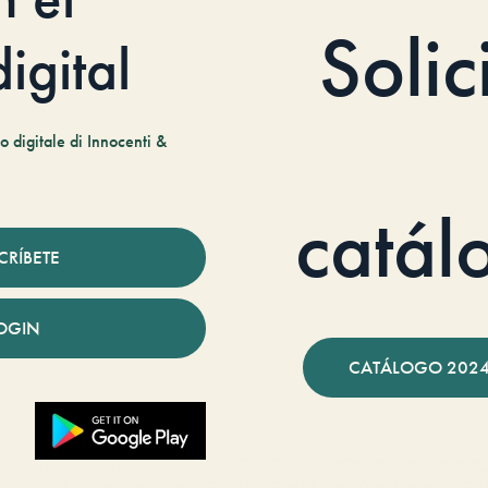
Solic
igital
 digitale di Innocenti &
catál
CRÍBETE
OGIN
CATÁLOGO 2024