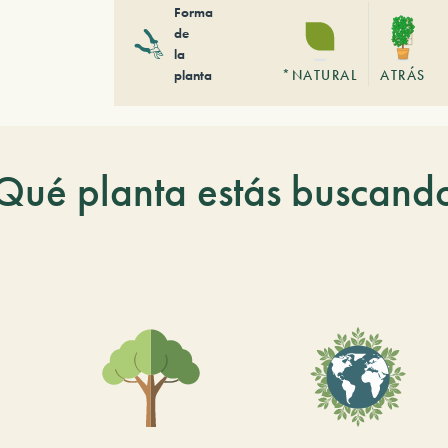
Forma
de
la
planta
*NATURAL
ATRÁS
Qué planta estás buscand