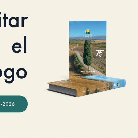
itar
el
ogo
-2026