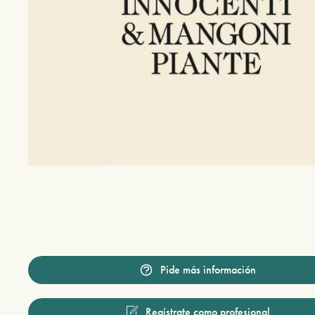
Pide más información
Regístrate como profesional